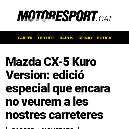
CARRER
CIRCUITS
RAL·LIS
OPINIÓ
BOTIGA
Mazda CX-5 Kuro
Version: edició
especial que encara
no veurem a les
nostres carreteres