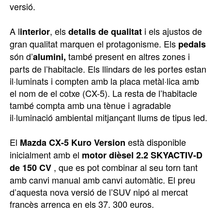
versió.
A l
, els
i els ajustos de
interior
detalls de qualitat
gran qualitat marquen el protagonisme. Els
pedals
són d’
també present en altres zones i
alumini,
parts de l’habitacle. Els llindars de les portes estan
il·luminats i compten amb la placa metàl·lica amb
el nom de el cotxe (CX-5). La resta de l’habitacle
també compta amb una tènue i agradable
il·luminació ambiental mitjançant llums de tipus led.
El
està disponible
Mazda CX-5 Kuro Version
inicialment amb el
motor dièsel 2.2 SKYACTIV-D
, que es pot combinar al seu torn tant
de 150 CV
amb canvi manual amb canvi automàtic. El preu
d’aquesta nova versió de l’SUV nipó al mercat
francès arrenca en els 37. 300 euros.