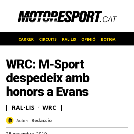
CARRER
CIRCUITS
RAL·LIS
OPINIÓ
BOTIGA
WRC: M-Sport
despedeix amb
honors a Evans
RAL·LIS
WRC
Redacció
Autor:
28 novembre, 2019