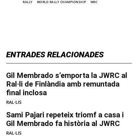
TAGS
RALLY
WORLD RALLY CHAMPIONSHIP
WRC
TOP 5 THIS WEEK
ENTRADES RELACIONADES
Gil Membrado s’emporta la JWRC al
Ral·li de Finlàndia amb remuntada
final inclosa
RAL·LIS
Sami Pajari repeteix triomf a casa i
Gil Membrado fa història al JWRC
RAL·LIS