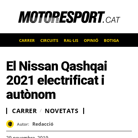
CARRER
CIRCUITS
RAL·LIS
OPINIÓ
BOTIGA
El Nissan Qashqai
2021 electrificat i
autònom
CARRER
NOVETATS
Redacció
Autor:
29 novembre, 2019