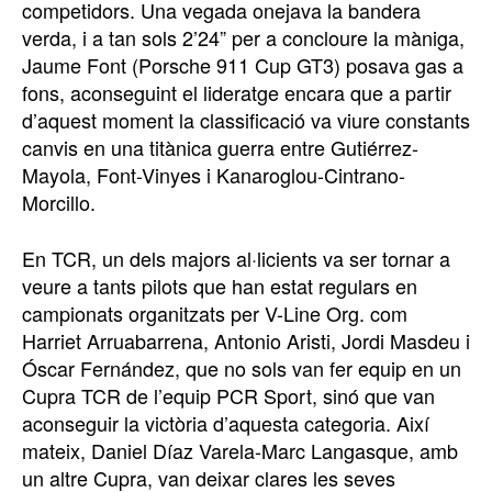
competidors. Una vegada onejava la bandera
verda, i a tan sols 2’24” per a concloure la màniga,
Jaume Font (Porsche 911 Cup GT3) posava gas a
fons, aconseguint el lideratge encara que a partir
d’aquest moment la classificació va viure constants
canvis en una titànica guerra entre Gutiérrez-
Mayola, Font-Vinyes i Kanaroglou-Cintrano-
Morcillo.
En TCR, un dels majors al·licients va ser tornar a
veure a tants pilots que han estat regulars en
campionats organitzats per V-Line Org. com
Harriet Arruabarrena, Antonio Aristi, Jordi Masdeu i
Óscar Fernández, que no sols van fer equip en un
Cupra TCR de l’equip PCR Sport, sinó que van
aconseguir la victòria d’aquesta categoria. Així
mateix, Daniel Díaz Varela-Marc Langasque, amb
un altre Cupra, van deixar clares les seves