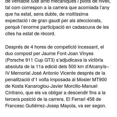
de veritable luxe amb mecàniques i pilots de nivell,
tal com correspon a la carrera que acomiada l’any
que ha estat, sens dubte, de moltíssima
expectació i de gran gaudi per als afeccionats,
perquè l’enorme participació en cadascuna de les
cites ha estat de rècord.
Després de 4 hores de competició incessant, el
duo compost per Jaume Font-Joan Vinyes
(Porsche 911 Cup GT3) s’adjudicava la victòria
absoluta de la 11a edició dels 500 km d’Alcanyís–
IV Memorial José Antonio Vicente després de la
penalització d’1 volta imposada al Mosler MT900
de Kosta Kanaroglou-Javier Morcillo-Manuel
Cintrano, que els va obligar a descendir fins a la
tercera posició de la carrera. El Ferrari 458 de
Francesc Gutiérrez-Josep Mayola, va ser segon.