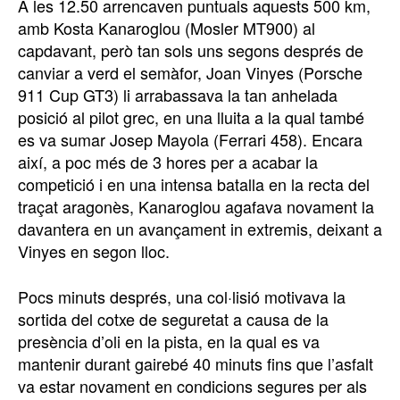
A les 12.50 arrencaven puntuals aquests 500 km,
amb Kosta Kanaroglou (Mosler MT900) al
capdavant, però tan sols uns segons després de
canviar a verd el semàfor, Joan Vinyes (Porsche
911 Cup GT3) li arrabassava la tan anhelada
posició al pilot grec, en una lluita a la qual també
es va sumar Josep Mayola (Ferrari 458). Encara
així, a poc més de 3 hores per a acabar la
competició i en una intensa batalla en la recta del
traçat aragonès, Kanaroglou agafava novament la
davantera en un avançament in extremis, deixant a
Vinyes en segon lloc.
Pocs minuts després, una col·lisió motivava la
sortida del cotxe de seguretat a causa de la
presència d’oli en la pista, en la qual es va
mantenir durant gairebé 40 minuts fins que l’asfalt
va estar novament en condicions segures per als