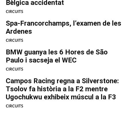
Bèlgica accidentat
CIRCUITS
Spa-Francorchamps, l’examen de les
Ardenes
CIRCUITS
BMW guanya les 6 Hores de São
Paulo i sacseja el WEC
CIRCUITS
Campos Racing regna a Silverstone:
Tsolov fa història a la F2 mentre
Ugochukwu exhibeix múscul a la F3
CIRCUITS