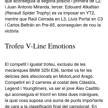
que aconseguia la segona posició i primera de L2,
i Juan Antonio Miranda, tercer. Edouard Atkatlian
(Renault Spider Trophy) es va imposar en YT2,
mentre que Raúl Cerrada en L3, Lluís Portal en C3
i Carlos Beltrán en Pre-65, aconseguien de nou la
victòria
Trofeu V-Line Emotions
El competit i igualat trofeu, exclusiu de les
mecàniques BMW 325I E36, també va fer les
delícies dels afeccionats en MotorLand Aragó.
Competint en 2 carreres al costat dels Clàssics,
Legend i Youngtimers, va ser el jove Álex Castillo
qui aconseguia el triomf en totes dues mànigues,
la qual cosa suposa una suma de punts importants
de cara a la classificació final del campionat. En