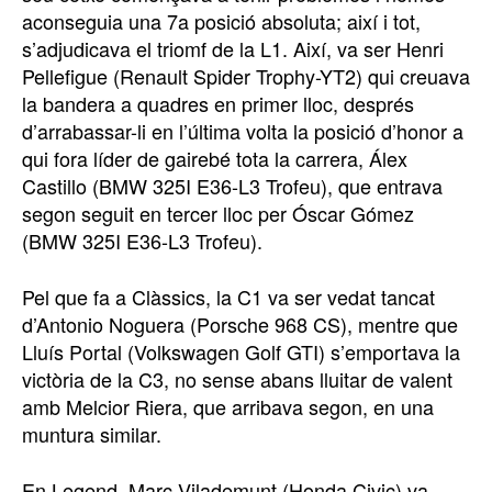
aconseguia una 7a posició absoluta; així i tot,
s’adjudicava el triomf de la L1. Així, va ser Henri
Pellefigue (Renault Spider Trophy-YT2) qui creuava
la bandera a quadres en primer lloc, després
d’arrabassar-li en l’última volta la posició d’honor a
qui fora líder de gairebé tota la carrera, Álex
Castillo (BMW 325I E36-L3 Trofeu), que entrava
segon seguit en tercer lloc per Óscar Gómez
(BMW 325I E36-L3 Trofeu).
Pel que fa a Clàssics, la C1 va ser vedat tancat
d’Antonio Noguera (Porsche 968 CS), mentre que
Lluís Portal (Volkswagen Golf GTI) s’emportava la
victòria de la C3, no sense abans lluitar de valent
amb Melcior Riera, que arribava segon, en una
muntura similar.
En Legend, Marc Vilademunt (Honda Civic) va