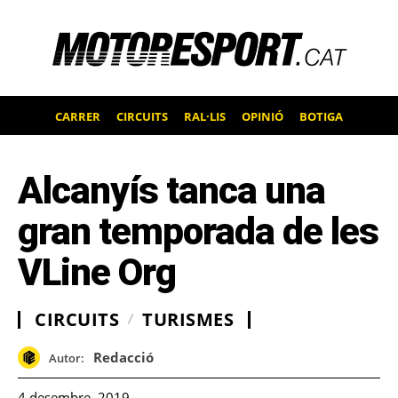
CARRER
CIRCUITS
RAL·LIS
OPINIÓ
BOTIGA
Alcanyís tanca una
gran temporada de les
VLine Org
CIRCUITS
TURISMES
Redacció
Autor:
4 desembre, 2019