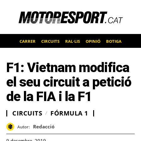
CARRER
CIRCUITS
RAL·LIS
OPINIÓ
BOTIGA
F1: Vietnam modifica
el seu circuit a petició
de la FIA i la F1
CIRCUITS
FÓRMULA 1
Redacció
Autor:
9 desembre, 2019