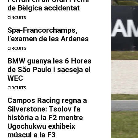
de Bèlgica accidentat
CIRCUITS
Spa-Francorchamps,
l’examen de les Ardenes
CIRCUITS
BMW guanya les 6 Hores
de São Paulo i sacseja el
WEC
CIRCUITS
Campos Racing regna a
Silverstone: Tsolov fa
història a la F2 mentre
Ugochukwu exhibeix
múscul a la F3