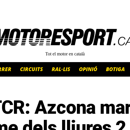
Tot el motor en català
RRER
CIRCUITS
RAL·LIS
OPINIÓ
BOTIGA
CR: Azcona mar
me dels lliures 2