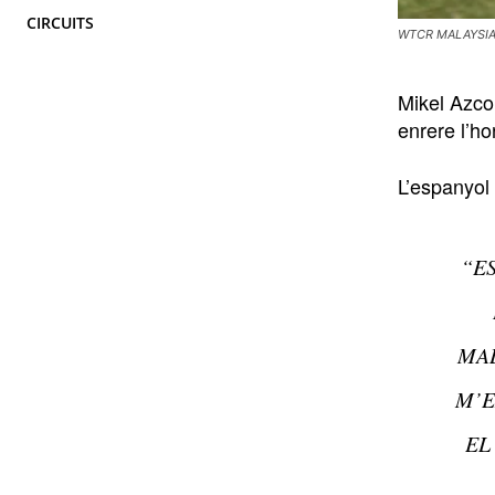
CIRCUITS
WTCR MALAYSIA
Mikel Azco
enrere l’h
L’espanyol
“E
MAL
M’E
EL