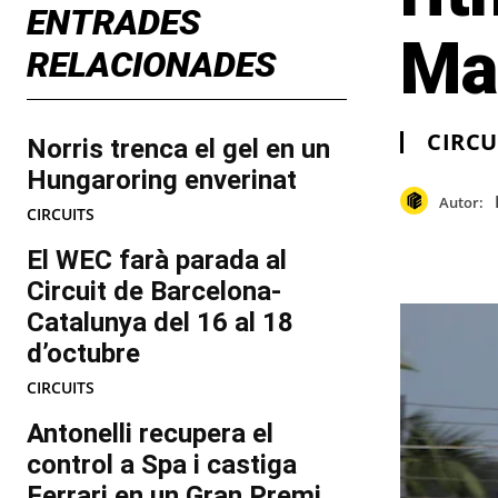
ENTRADES
Mal
RELACIONADES
CIRCU
Norris trenca el gel en un
Hungaroring enverinat
Autor:
CIRCUITS
El WEC farà parada al
Circuit de Barcelona-
Catalunya del 16 al 18
d’octubre
CIRCUITS
Antonelli recupera el
control a Spa i castiga
Ferrari en un Gran Premi