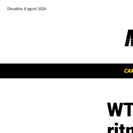
Dissabte, 8 agost 2026
CA
WT
TOP 5 THIS WEEK
rit