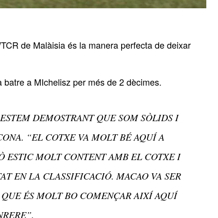
 WTCR de Malàisia és la manera perfecta de deixar
 a batre a MIchelisz per més de 2 dècimes.
I ESTEM DEMOSTRANT QUE SOM SÒLIDS I
CONA. “EL COTXE VA MOLT BÉ AQUÍ A
Ò ESTIC MOLT CONTENT AMB EL COTXE I
AT EN LA CLASSIFICACIÓ. MACAO VA SER
Í QUE ÉS MOLT BO COMENÇAR AIXÍ AQUÍ
NRERE”.