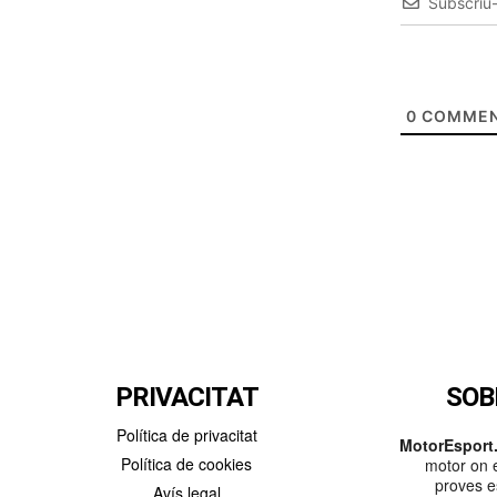
Subscriu
0
COMMEN
PRIVACITAT
SOB
Política de privacitat
MotorEsport.
Política de cookies
motor on e
proves es
Avís legal