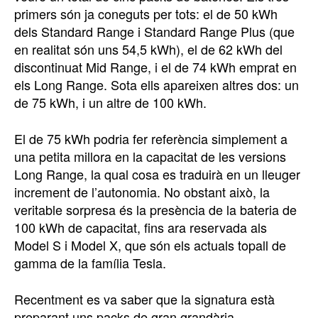
primers són ja coneguts per tots: el de 50 kWh
dels Standard Range i Standard Range Plus (que
en realitat són uns 54,5 kWh), el de 62 kWh del
discontinuat Mid Range, i el de 74 kWh emprat en
els Long Range. Sota ells apareixen altres dos: un
de 75 kWh, i un altre de 100 kWh.
El de 75 kWh podria fer referència simplement a
una petita millora en la capacitat de les versions
Long Range, la qual cosa es traduirà en un lleuger
increment de l’autonomia. No obstant això, la
veritable sorpresa és la presència de la bateria de
100 kWh de capacitat, fins ara reservada als
Model S i Model X, que són els actuals topall de
gamma de la família Tesla.
Recentment es va saber que la signatura està
preparant uns packs de gran grandària