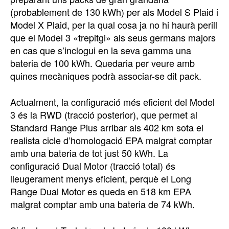
(probablement de 130 kWh) per als Model S Plaid i
Model X Plaid, per la qual cosa ja no hi haurà perill
que el Model 3 «trepitgi» als seus germans majors
en cas que s’inclogui en la seva gamma una
bateria de 100 kWh. Quedaria per veure amb
quines mecàniques podrà associar-se dit pack.
Actualment, la configuració més eficient del Model
3 és la RWD (tracció posterior), que permet al
Standard Range Plus arribar als 402 km sota el
realista cicle d’homologació EPA malgrat comptar
amb una bateria de tot just 50 kWh. La
configuració Dual Motor (tracció total) és
lleugerament menys eficient, perquè el Long
Range Dual Motor es queda en 518 km EPA
malgrat comptar amb una bateria de 74 kWh.