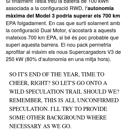
Si finalment Tesla treu la bateria de 100 kWh
associada a la configuració RWD, l
‘autonomia
màxima del Model 3 podria superar els 700 km
EPA folgadament. En cas que surti solament amb
la configuració Dual Motor, s’acostarà a aquests
mateixos 700 km EPA, si bé és poc probable que
superi aquesta barrera. El nou pack permetria
aprofitar al màxim els nous Supercargadors V3 de
250 kW (80% d’autonomia en una mitja hora).
SO IT'S END OF THE YEAR, TIME TO
CHEER, RIGHT? SO LET'S GO ONTO A
WILD SPECULATION TRAIL SHOULD WE?
REMEMBER, THIS IS ALL UNCONFIRMED
SPECULATION. I'LL TRY TO PROVIDE
SOME OTHER BACKGROUND WHERE
NECESSARY AS WE GO.