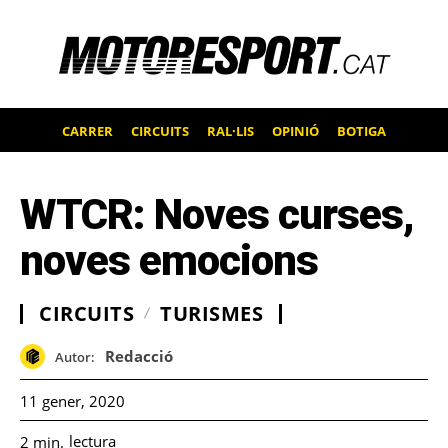
CARRER
CIRCUITS
RAL·LIS
OPINIÓ
BOTIGA
WTCR: Noves curses,
noves emocions
CIRCUITS
TURISMES
Redacció
Autor:
11 gener, 2020
lectura
2
min.