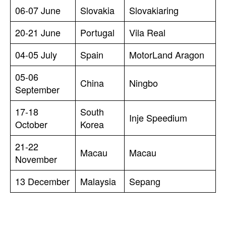
06-07 June
Slovakia
Slovakiaring
20-21 June
Portugal
Vila Real
04-05 July
Spain
MotorLand Aragon
05-06
China
Ningbo
September
17-18
South
Inje Speedium
October
Korea
21-22
Macau
Macau
November
13 December
Malaysia
Sepang