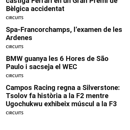
castiga Ferrari en un Gran Premi de
Bèlgica accidentat
CIRCUITS
Spa-Francorchamps, l’examen de les
Ardenes
CIRCUITS
BMW guanya les 6 Hores de São
Paulo i sacseja el WEC
CIRCUITS
Campos Racing regna a Silverstone:
Tsolov fa història a la F2 mentre
Ugochukwu exhibeix múscul a la F3
CIRCUITS