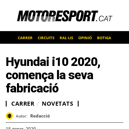
CARRER
CIRCUITS
RAL·LIS
OPINIÓ
BOTIGA
Hyundai i10 2020,
comença la seva
fabricació
CARRER
NOVETATS
Redacció
Autor:
15 gener, 2020