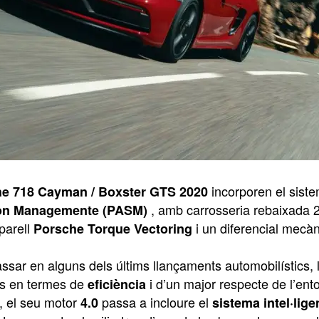
incorporen el sist
e 718 Cayman / Boxster GTS 2020
, amb carrosseria rebaixada 
on Managemente (PASM)
 parell
i un diferencial mecàni
Porsche Torque Vectoring
sar en alguns dels últims llançaments automobilístics, l
s en termes de
i d’un major respecte de l’ent
eficiència
, el seu motor
passa a incloure el
4.0
sistema intel·lig