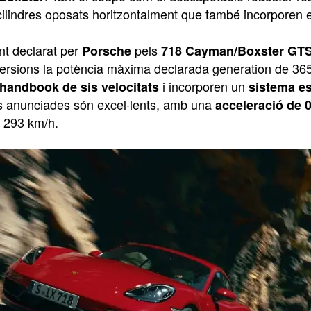
cilindres oposats horitzontalment que també incorporen 
nt declarat per
pels
Porsche
718 Cayman/Boxster GT
ersions la potència màxima declarada generation de 3
i incorporen un
 handbook de sis velocitats
sistema es
s anunciades són excel·lents, amb una
acceleració de 
 293 km/h.