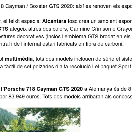
8 Cayman / Boxster GTS 2020: així es renoven els espo
r, el teixit especial
fosc crea un ambient esport
Alcantara
afegeix altres dos colors, Carmine Crimson o Crayon
 GTS
costures decoratives (inclòs l’emblema GTS brodat en els
tral i de l’internal estan fabricats en fibra de carboni.
ol
, tots dos models inclouen de sèrie el s
multimèdia
a tàctil de set polzades d’alta resolució i el paquet Spor
a Alemanya és de 81
 l’Porsche 718 Cayman GTS 2020
 per 83.949 euros. Tots dos models arribaran als concess