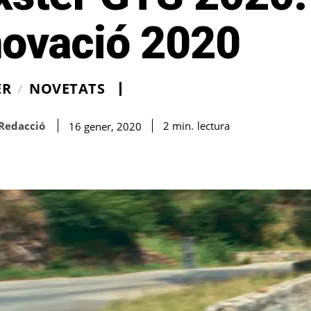
novació 2020
ER
NOVETATS
Redacció
lectura
2
min.
16 gener, 2020