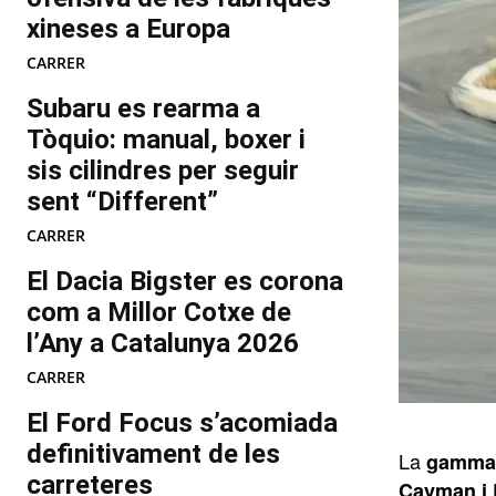
xineses a Europa
CARRER
Subaru es rearma a
Tòquio: manual, boxer i
sis cilindres per seguir
sent “Different”
CARRER
El Dacia Bigster es corona
com a Millor Cotxe de
l’Any a Catalunya 2026
CARRER
El Ford Focus s’acomiada
definitivament de les
La
gamma 
carreteres
Cayman i 