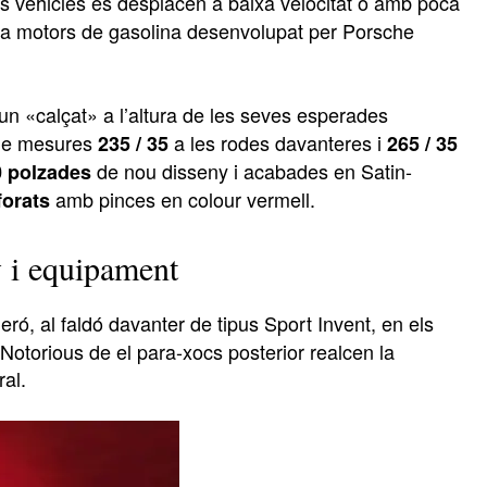
ls vehicles es desplacen a baixa velocitat o amb poca
 a motors de gasolina desenvolupat per Porsche
un «calçat» a l’altura de les seves esperades
 de mesures
a les rodes davanteres i
235 / 35
265 / 35
de nou disseny i acabades en Satin-
20 polzades
amb pinces en colour vermell
.
forats
 i equipament
leró, al faldó davanter de tipus Sport Invent, en els
a Notorious de el para-xocs posterior realcen la
ral.