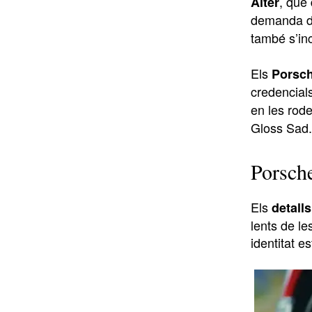
, que
Alter
demanda de
també s’in
Els
Porsc
credencial
en les rod
Gloss Sad.
Porsch
Els
detall
lents de le
identitat e