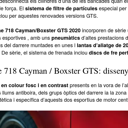
 desconnecta els cilindres d’una de les bancades quan e
 força. El
especial per
sistema de filtre de partícules
clou per aquestes renovades versions GTS.
incorporen de sèrie 
he 718 Cayman/Boxster GTS 2020
s esportives , amb uns
d’altes prestacions
pneumàtics
es del darrere muntades en unes l
lantas d’aliatge de 
 De sèrie, el sistema de frenada inclou
discs de fre per
e 718 Cayman / Boxster GTS: disseny
presents en la vora de l’a
s en colour fosc i en contrast
s llums antiboira, dels grups òptics del darrere ia la zon
stètica i específica d’aquests dos esportius de motor cent