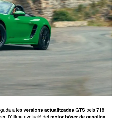
nguda a les
pels
versions actualitzades GTS
718
en l’última evolució del
motor bòxer de gasolina