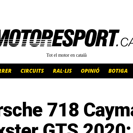
Tot el motor en català
RRER
CIRCUITS
RAL·LIS
OPINIÓ
BOTIGA
rsche 718 Cayma
xster GTS 2020: