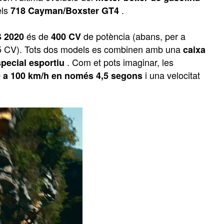
els
.
718 Cayman/Boxster GT4
és de
de potència (abans, per a
S 2020
400 CV
65 CV). Tots dos models es combinen amb una
caixa
. Com et pots imaginar, les
pecial esportiu
i una velocitat
0 a 100 km/h en només 4,5 segons