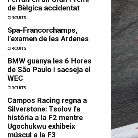
de Bèlgica accidentat
CIRCUITS
Spa-Francorchamps,
l’examen de les Ardenes
CIRCUITS
BMW guanya les 6 Hores
de São Paulo i sacseja el
WEC
CIRCUITS
Campos Racing regna a
Silverstone: Tsolov fa
història a la F2 mentre
Ugochukwu exhibeix
múscul a la F3