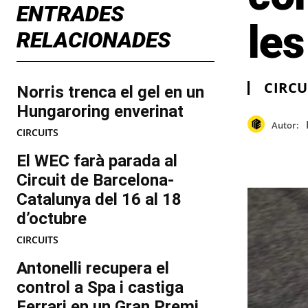
ENTRADES
le
RELACIONADES
CIRCU
Norris trenca el gel en un
Hungaroring enverinat
Autor:
CIRCUITS
El WEC farà parada al
Circuit de Barcelona-
Catalunya del 16 al 18
d’octubre
CIRCUITS
Antonelli recupera el
control a Spa i castiga
Ferrari en un Gran Premi