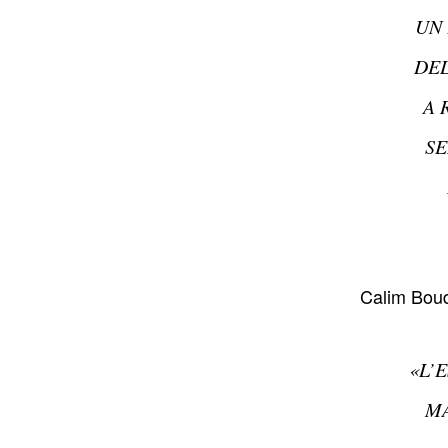
UN 
DEL
A 
SE
Calim Bou
«L’
MA