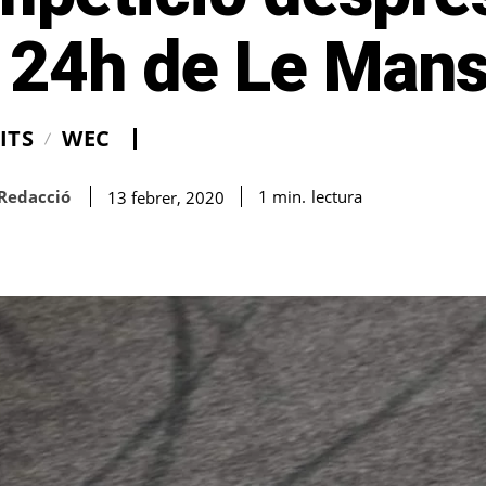
s 24h de Le Man
ITS
WEC
Redacció
lectura
1
min.
13 febrer, 2020