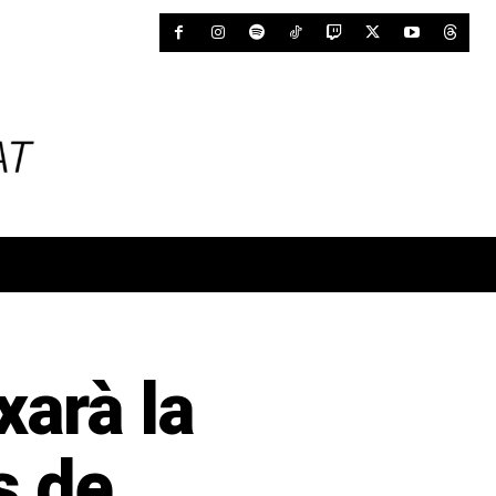
xarà la
s de