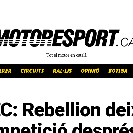
Tot el motor en català
RRER
CIRCUITS
RAL·LIS
OPINIÓ
BOTIGA
: Rebellion dei
mpetició despré