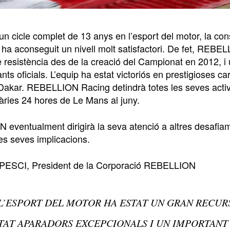
un cicle complet de 13 anys en l’esport del motor, la
 ha aconseguit un nivell molt satisfactori. De fet, REBE
 resistència des de la creació del Campionat en 2012, i 
ants oficials. L’equip ha estat victoriós en prestigioses ca
Dakar. REBELLION Racing detindrà totes les seves activi
àries 24 hores de Le Mans al juny.
eventualment dirigirà la seva atenció a altres desafia
es seves implicacions.
 PESCI, President de la Corporació REBELLION
L’ESPORT DEL MOTOR HA ESTAT UN GRAN RECURS
TAT APARADORS EXCEPCIONALS I UN IMPORTANT