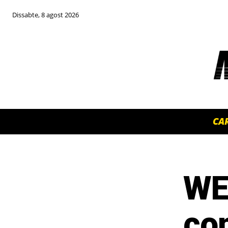
Dissabte, 8 agost 2026
CA
WEC
TOP 5 THIS WEEK
co