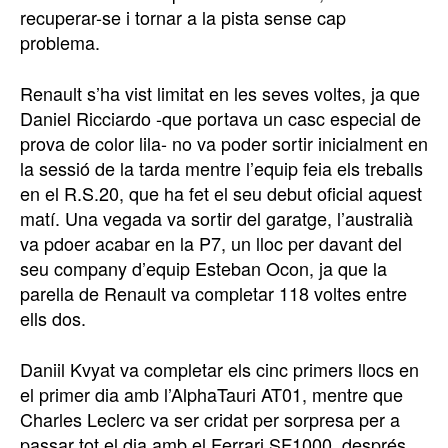
recuperar-se i tornar a la pista sense cap
problema.
Renault s’ha vist limitat en les seves voltes, ja que
Daniel Ricciardo -que portava un casc especial de
prova de color lila- no va poder sortir inicialment en
la sessió de la tarda mentre l’equip feia els treballs
en el R.S.20, que ha fet el seu debut oficial aquest
matí. Una vegada va sortir del garatge, l’australià
va pdoer acabar en la P7, un lloc per davant del
seu company d’equip Esteban Ocon, ja que la
parella de Renault va completar 118 voltes entre
ells dos.
Daniil Kvyat va completar els cinc primers llocs en
el primer dia amb l’AlphaTauri AT01, mentre que
Charles Leclerc va ser cridat per sorpresa per a
passar tot el dia amb el Ferrari SF1000, després