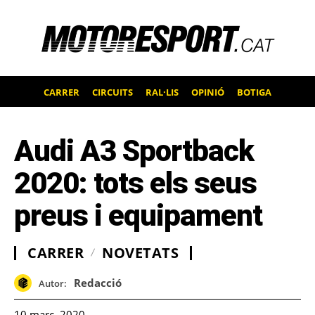
CARRER
CIRCUITS
RAL·LIS
OPINIÓ
BOTIGA
Audi A3 Sportback
2020: tots els seus
preus i equipament
CARRER
NOVETATS
Redacció
Autor:
10 març, 2020