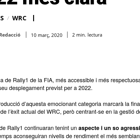
IS
WRC
Redacció
lectura
2
min.
10 març, 2020
ia de Rally1 de la FIA, més accessible i més respectuos
seu desplegament previst per a 2022.
troducció d’aquesta emocionant categoria marcarà la final
e l’èxit actual del WRC, però centrant-se en la gestió d
 de Rally1 continuaran tenint un
aspecte i un so agress
temps aconseguiran nivells de rendiment el més semblant