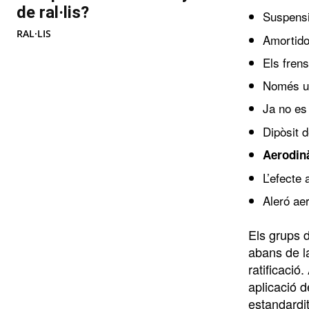
de ral·lis?
Suspens
RAL·LIS
Amortido
Els frens
Només un
Ja no es
Dipòsit 
Aerodin
L’efecte
Aleró aer
Els grups 
abans de la
ratificació
aplicació d
estandardit