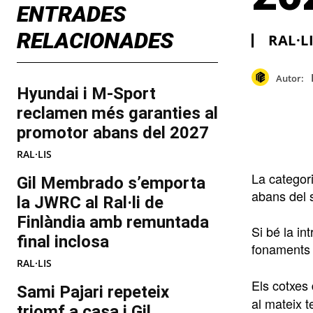
ENTRADES
RELACIONADES
RAL·L
Autor:
Hyundai i M-Sport
reclamen més garanties al
promotor abans del 2027
RAL·LIS
La categor
Gil Membrado s’emporta
abans del 
la JWRC al Ral·li de
Finlàndia amb remuntada
Si bé la in
final inclosa
fonaments d
RAL·LIS
Els cotxes
Sami Pajari repeteix
al mateix 
triomf a casa i Gil