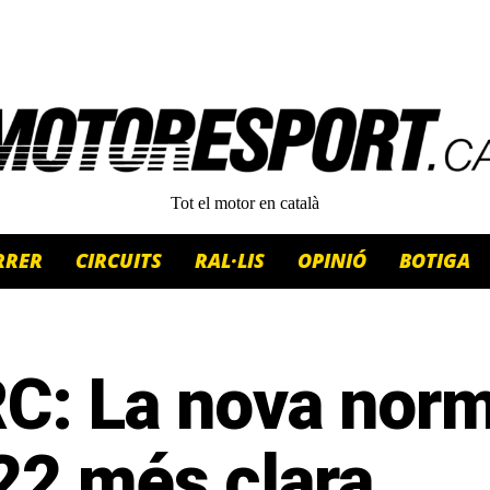
Tot el motor en català
RRER
CIRCUITS
RAL·LIS
OPINIÓ
BOTIGA
C: La nova norm
22 més clara