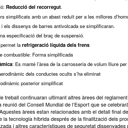
ió:
.
Reducció del recorregut
rs simplificats amb un abast reduït per a les millores d’hom
 i els dissenys de barres antivolcada se simplificaran.
a especificació del braç de suspensió.
 permet la
refrigeració líquida dels frens
de combustible: Forma simplificada
: Es manté l’àrea de la carrosseria de volum lliure pe
àmica
 aerodinàmic dels conductes ocults s’ha eliminat
odinàmic posterior simplificat
de treball continuaran ultimant altres àrees del reglame
 reunió del Consell Mundial de l’Esport que se celebrarà 
. Aquestes àrees estan relacionades amb el detall final de
e la tecnologia híbrida després de la finalització dels pro
zada i altres característiques de seguretat dissenyades 