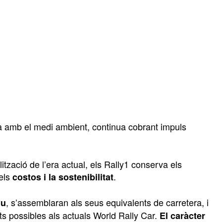
a amb el medi ambient, continua cobrant impuls
ització de l’era actual, els Rally1 conserva els
els
.
costos i la sostenibilitat
, s’assemblaran als seus equivalents de carretera, i
iu
s possibles als actuals World Rally Car.
El caràcter