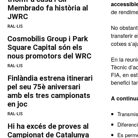
accessibl
Membrado fa història al
de rendimen
JWRC
RAL·LIS
No obstant 
transferir 
Cosmobilis Group i Park
cotxes s’aj
Square Capital són els
nous promotors del WRC
En la reun
RAL·LIS
Tècnic d’aq
FIA, en es
Finlàndia estrena itinerari
benefici ta
pel seu 75è aniversari
amb els tres campionats
A continu
en joc
Transmis
RAL·LIS
Diferenci
Hi ha excés de proves al
Campionat de Catalunya
Es perm