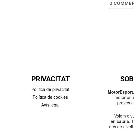
0
COMMEN
PRIVACITAT
SOB
Política de privacitat
MotorEsport.
Política de cookies
motor on e
proves es
Avís legal
Volem divu
en
català
. 
des de nivell