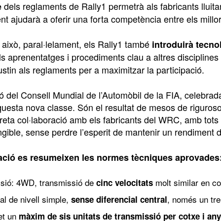
dels reglaments de Rally1 permetrà als fabricants lluitar
e
t ajudarà a oferir una forta competència entre els millor
això, paral·lelament, els Rally1 també
introduirà tecno
els aprenentatges i procediments clau a altres disciplines 
ustin als reglaments per a maximitzar la participació.
ió del Consell Mundial de l’Automòbil de la FIA, celebra
uesta nova classe. Són el resultat de mesos de rigurosos 
treta col·laboració amb els fabricants del WRC, amb tots
ngible, sense perdre l’esperit de mantenir un rendiment d
ació es resumeixen les normes tècniques aprovades
sió: 4WD, transmissió de
molt similar en co
cinc velocitats
al de nivell simple,
, només un tre
sense diferencial central
et un
màxim de sis unitats de transmissió per cotxe i any