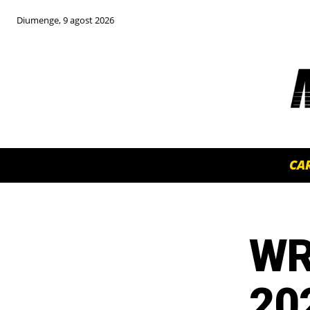
Diumenge, 9 agost 2026
CA
WR
TOP 5 THIS WEEK
20