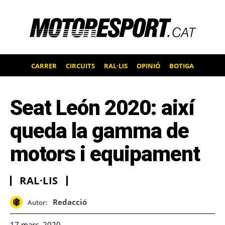
CARRER
CIRCUITS
RAL·LIS
OPINIÓ
BOTIGA
Seat León 2020: així
queda la gamma de
motors i equipament
RAL·LIS
Redacció
Autor:
17 març, 2020