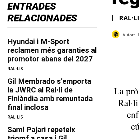
ENTRADES
RELACIONADES
RAL·L
Autor:
Hyundai i M-Sport
reclamen més garanties al
promotor abans del 2027
RAL·LIS
Gil Membrado s’emporta
La prò
la JWRC al Ral·li de
Finlàndia amb remuntada
Ral·l
final inclosa
enf
RAL·LIS
cú
Sami Pajari repeteix
triomf a casa i Gil