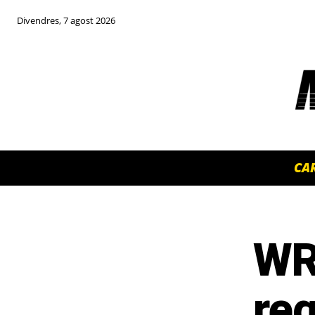
Divendres, 7 agost 2026
CA
WR
TOP 5 THIS WEEK
re