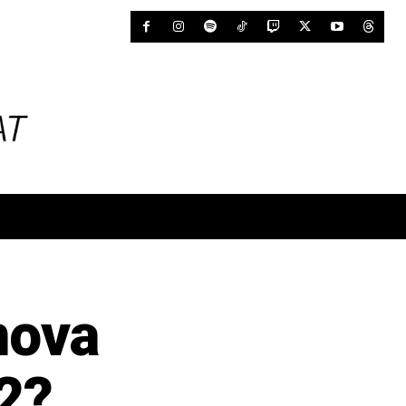
nova
2?