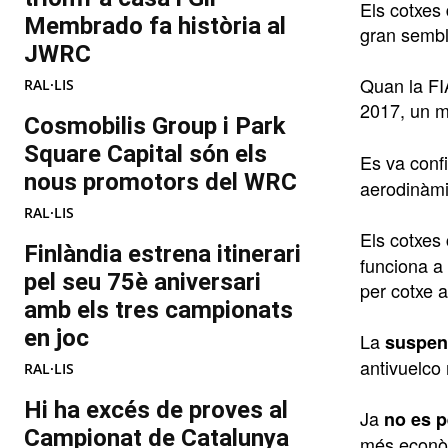
Els cotxes 
Membrado fa història al
gran sembl
JWRC
Quan la FIA
RAL·LIS
2017, un m
Cosmobilis Group i Park
Square Capital són els
Es va conf
nous promotors del WRC
aerodinàmic
RAL·LIS
Els cotxes
Finlàndia estrena itinerari
funciona a 
pel seu 75è aniversari
per cotxe a
amb els tres campionats
en joc
La
suspen
antivuelco 
RAL·LIS
Hi ha excés de proves al
Ja
no es p
Campionat de Catalunya
més econò