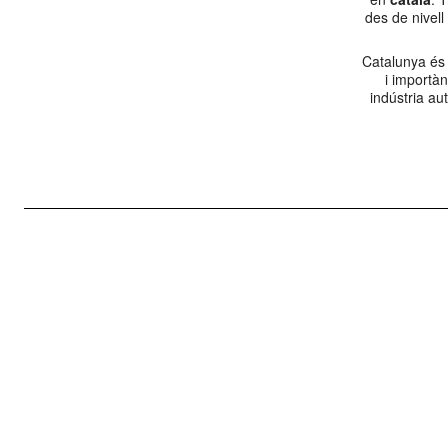
des de nivell
Catalunya és
i importà
indústria au