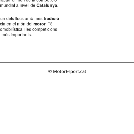
 mundial a nivell de
Catalunya
.
 un dels llocs amb més
tradició
ncia en el món del
motor
. Té
tomobilística i les competicions
més importants.
© MotorEsport.cat