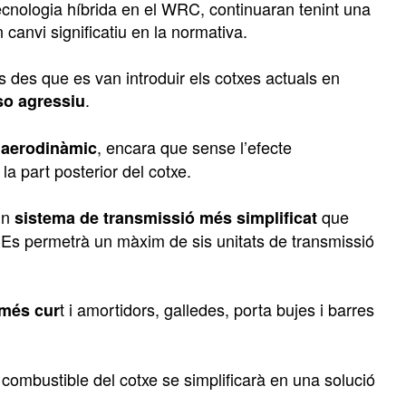
tecnologia híbrida en el WRC, continuaran tenint una
canvi significatiu en la normativa.
s des que es van introduir els cotxes actuals en
.
o agressiu
, encara que sense l’efecte
i aerodinàmic
la part posterior del cotxe.
un
que
sistema de transmissió més simplificat
iu. Es permetrà un màxim de sis unitats de transmissió
t i amortidors, galledes, porta bujes i barres
 més cur
e combustible del cotxe se simplificarà en una solució