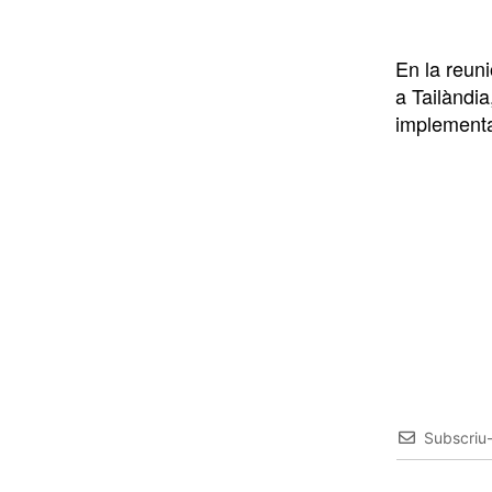
En la reun
a Tailàndia
implementa
Subscriu