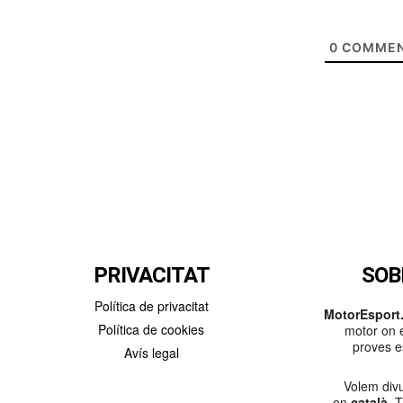
0
COMMEN
PRIVACITAT
SOB
Política de privacitat
MotorEsport.
Política de cookies
motor on e
proves es
Avís legal
Volem divu
en
català
. 