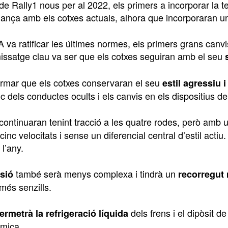
de Rally1 nous per al 2022, els primers a incorporar la 
ança amb els cotxes actuals, alhora que incorporaran un 
 va ratificar les últimes normes, els primers grans canvi
issatge clau va ser que els cotxes seguiran amb el seu
s
irmar que els cotxes conservaran el seu
estil agressiu 
 dels conductes ocults i els canvis en els dispositius de 
 continuaran tenint tracció a les quatre rodes, però amb 
cinc velocitats i sense un diferencial central d’estil act
 l’any.
també serà menys complexa i tindrà un
sió
recorregut
més senzills.
dels frens i el dipòsit d
ermetrà la refrigeració líquida
mica.