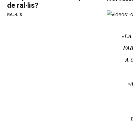
de ral·lis?
RAL·LIS
«LA
FAB
A 
«