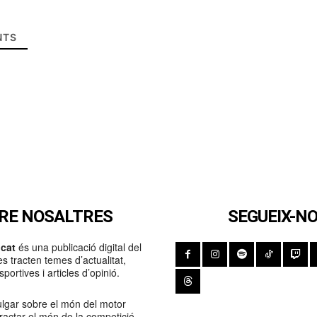
TS
RE NOSALTRES
SEGUEIX-N
cat
és una publicació digital del
s tracten temes d’actualitat,
portives i articles d’opinió.
lgar sobre el món del motor
Tractar el món de la competició