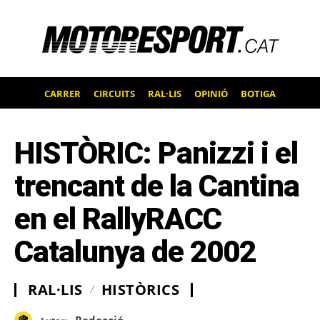
CARRER
CIRCUITS
RAL·LIS
OPINIÓ
BOTIGA
HISTÒRIC: Panizzi i el
trencant de la Cantina
en el RallyRACC
Catalunya de 2002
RAL·LIS
HISTÒRICS