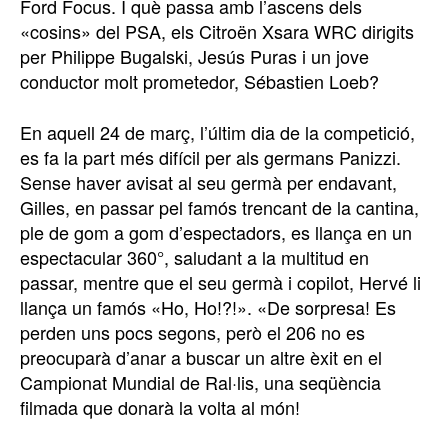
Ford Focus. I què passa amb l’ascens dels
«cosins» del PSA, els Citroën Xsara WRC dirigits
per Philippe Bugalski, Jesús Puras i un jove
conductor molt prometedor, Sébastien Loeb?
En aquell 24 de març, l’últim dia de la competició,
es fa la part més difícil per als germans Panizzi.
Sense haver avisat al seu germà per endavant,
Gilles, en passar pel famós trencant de la cantina,
ple de gom a gom d’espectadors, es llança en un
espectacular 360°, saludant a la multitud en
passar, mentre que el seu germà i copilot, Hervé li
llança un famós «Ho, Ho!?!». «De sorpresa! Es
perden uns pocs segons, però el 206 no es
preocuparà d’anar a buscar un altre èxit en el
Campionat Mundial de Ral·lis, una seqüència
filmada que donarà la volta al món!