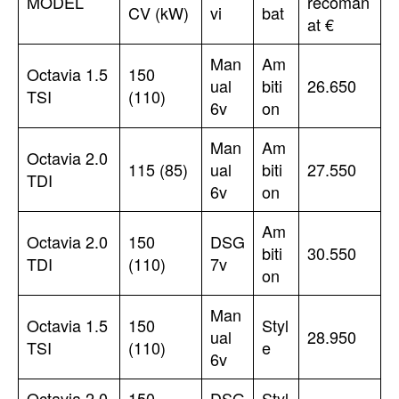
MODEL
recoman
CV (kW)
vi
bat
at €
Man
Am
Octavia 1.5
150
ual
biti
26.650
TSI
(110)
6v
on
Man
Am
Octavia 2.0
115 (85)
ual
biti
27.550
TDI
6v
on
Am
Octavia 2.0
150
DSG
biti
30.550
TDI
(110)
7v
on
Man
Octavia 1.5
150
Styl
ual
28.950
TSI
(110)
e
6v
Octavia 2.0
150
DSG
Styl