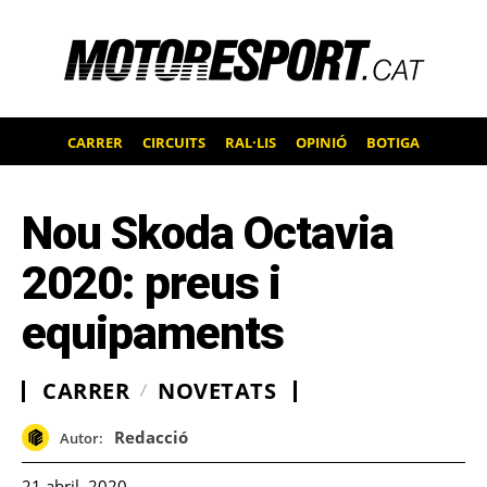
CARRER
CIRCUITS
RAL·LIS
OPINIÓ
BOTIGA
Nou Skoda Octavia
2020: preus i
equipaments
CARRER
NOVETATS
Redacció
Autor:
21 abril, 2020