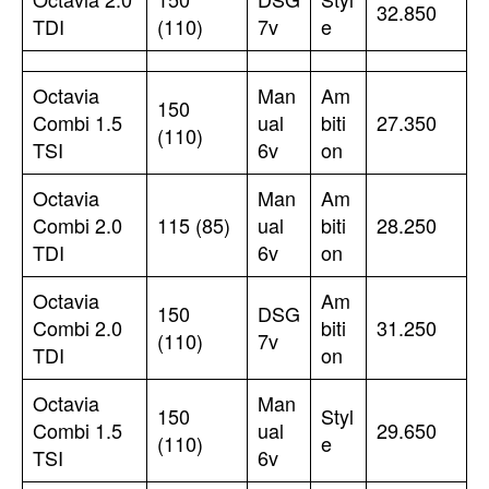
32.850
TDI
(110)
7v
e
Octavia
Man
Am
150
Combi 1.5
ual
biti
27.350
(110)
TSI
6v
on
Octavia
Man
Am
Combi 2.0
115 (85)
ual
biti
28.250
TDI
6v
on
Octavia
Am
150
DSG
Combi 2.0
biti
31.250
(110)
7v
TDI
on
Octavia
Man
150
Styl
Combi 1.5
ual
29.650
(110)
e
TSI
6v