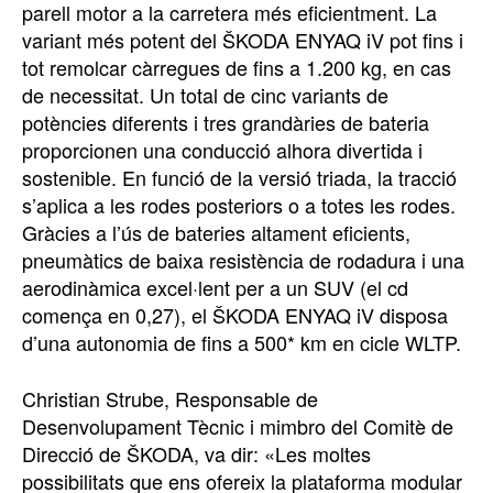
parell motor a la carretera més eficientment. La
variant més potent del ŠKODA ENYAQ iV pot fins i
tot remolcar càrregues de fins a 1.200 kg, en cas
de necessitat. Un total de cinc variants de
potències diferents i tres grandàries de bateria
proporcionen una conducció alhora divertida i
sostenible. En funció de la versió triada, la tracció
s’aplica a les rodes posteriors o a totes les rodes.
Gràcies a l’ús de bateries altament eficients,
pneumàtics de baixa resistència de rodadura i una
aerodinàmica excel·lent per a un SUV (el cd
comença en 0,27), el ŠKODA ENYAQ iV disposa
d’una autonomia de fins a 500* km en cicle WLTP.
Christian Strube, Responsable de
Desenvolupament Tècnic i mimbro del Comitè de
Direcció de ŠKODA, va dir: «Les moltes
possibilitats que ens ofereix la plataforma modular