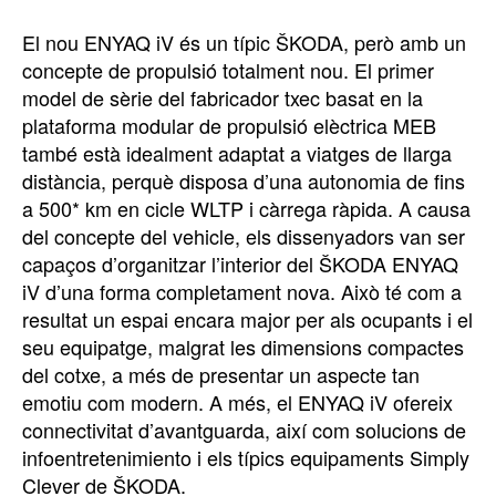
El nou ENYAQ iV és un típic ŠKODA, però amb un
concepte de propulsió totalment nou. El primer
model de sèrie del fabricador txec basat en la
plataforma modular de propulsió elèctrica MEB
també està idealment adaptat a viatges de llarga
distància, perquè disposa d’una autonomia de fins
a 500* km en cicle WLTP i càrrega ràpida. A causa
del concepte del vehicle, els dissenyadors van ser
capaços d’organitzar l’interior del ŠKODA ENYAQ
iV d’una forma completament nova. Això té com a
resultat un espai encara major per als ocupants i el
seu equipatge, malgrat les dimensions compactes
del cotxe, a més de presentar un aspecte tan
emotiu com modern. A més, el ENYAQ iV ofereix
connectivitat d’avantguarda, així com solucions de
infoentretenimiento i els típics equipaments Simply
Clever de ŠKODA.