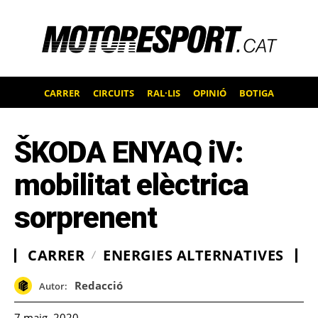
CARRER
CIRCUITS
RAL·LIS
OPINIÓ
BOTIGA
ŠKODA ENYAQ iV:
mobilitat elèctrica
sorprenent
CARRER
ENERGIES ALTERNATIVES
Redacció
Autor:
7 maig, 2020