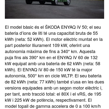
El model bàsic és el ŠKODA ENYAQ iV 50; el seu
bateria d’ions de liti té una capacitat bruta de 55
kWh (neta: 52 kWh). El motor elèctric muntat en la
part posterior lliurament 109 kW, oferint una
autonomia màxima de fins a 340* km. Aquesta
puja fins als 390* km en el ENYAQ iV 60 de 132
kW equipat amb una bateria de 62 kWh (neta: 58
kWh). El ENYAQ iV 80 de 150 kW té la major
autonomia, 500* km en cicle WLTP. El seu bateria
de 82 kWh (neta: 77 kWh) també s’usa en les dues
versions equipades amb un segon motor elèctric i,
per tant, amb tracció total: el 80X i el vRS, de 195
kW i 225 kW de potència, respectivament. El
model topall de gamma accelera de 0 a 100 km/h