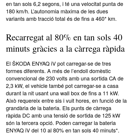
en tan sols 6,2 segons, i té una velocitat punta de
180 km/h. L’autonomia màxima de les dues
variants amb tracció total és de fins a 460* km.
Recarregat al 80% en tan sols 40
minuts gràcies a la càrrega ràpida
El ŠKODA ENYAQ iV pot carregar-se de tres
formes diferents. A més de l’endoll domèstic
convencional de 230 volts amb una sortida CA de
2,3 kW, el vehicle també pot carregar-se a casa
durant la nit usant una wall box de fins a 11 kW.
Això requereix entre sis i vuit hores, en funció de la
grandària de la bateria. Els punts de càrrega
ràpida DC amb una tensió de sortida de 125 kW
són la tercera opció. Poden carregar la bateria
ENYAQ iV del 10 al 80% en tan sols 40 minuts*.