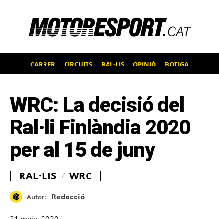
CARRER
CIRCUITS
RAL·LIS
OPINIÓ
BOTIGA
WRC: La decisió del
Ral·li Finlàndia 2020
per al 15 de juny
RAL·LIS
WRC
Redacció
Autor:
21 maig, 2020