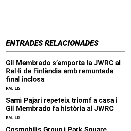
TOP 5 THIS WEEK
ENTRADES RELACIONADES
Gil Membrado s’emporta la JWRC al
Ral·li de Finlàndia amb remuntada
final inclosa
RAL·LIS
Sami Pajari repeteix triomf a casa i
Gil Membrado fa història al JWRC
RAL·LIS
Cosmobilis Group i Park Square