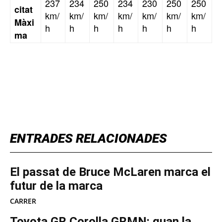
237
234
250
234
230
250
250
citat
km/
km/
km/
km/
km/
km/
km/
Màxi
h
h
h
h
h
h
h
ma
TOP 5 THIS WEEK
ENTRADES RELACIONADES
El passat de Bruce McLaren marca el
futur de la marca
CARRER
Toyota GR Corolla GRMN: quan la