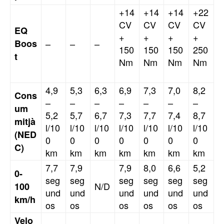
+14
+14
+14
+22
CV
CV
CV
CV
EQ
+
+
+
+
Boos
–
–
–
150
150
150
250
t
Nm
Nm
Nm
Nm
4,9
5,3
6,3
6,9
7,3
7,0
8,2
Cons
–
–
–
–
–
–
–
um
5,2
5,7
6,7
7,3
7,7
7,4
8,7
mitjà
l/10
l/10
l/10
l/10
l/10
l/10
l/10
(NED
0
0
0
0
0
0
0
C)
km
km
km
km
km
km
km
7,7
7,9
7,9
8,0
6,6
5,2
0-
seg
seg
seg
seg
seg
seg
N/D
100
und
und
und
und
und
und
km/h
os
os
os
os
os
os
Velo