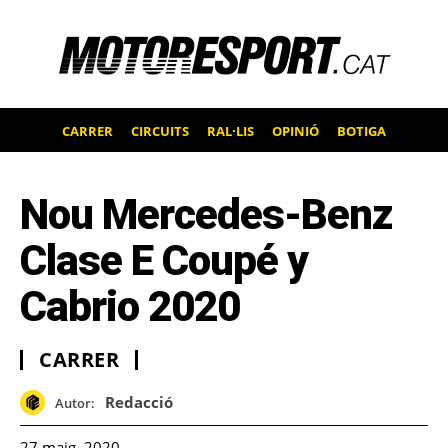
CARRER
CIRCUITS
RAL·LIS
OPINIÓ
BOTIGA
Nou Mercedes-Benz
Clase E Coupé y
Cabrio 2020
CARRER
Redacció
Autor:
27 maig, 2020