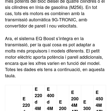
més potents del bloc dièsel de quatre cilindres o el
sis cilindres en línia de gasolina (M256). En tot
cas, tots els motors es combinen amb la
transmissió automàtica 9G-TRONIC, amb
convertidor de parell i nou velocitats.
Ara, el sistema EQ Boost s’integra en la
transmissió, per la qual cosa es pot adaptar a
molts més propulsors i models diferents. El petit
motor elèctric aporta potència i parell addicionals,
encara que les xifres varien en funció del model.
Totes les dades els tens a continuació, en aquesta
taula.
E
E
E
E
220
400
E
200
450
d
d
E
E
220
4M
4M
4M
4M
200
300