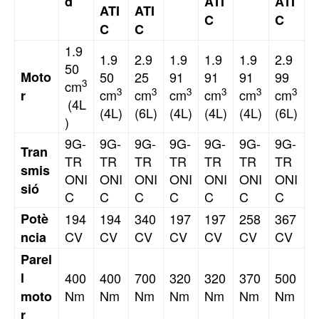
d
ATI
ATI
ATI
ATI
C
C
C
C
1.9
1.9
2.9
1.9
1.9
1.9
2.9
50
Moto
50
25
91
91
91
99
3
cm
3
3
3
3
3
3
cm
cm
cm
cm
cm
cm
r
(4L
(4L)
(6L)
(4L)
(4L)
(4L)
(6L)
)
9G-
9G-
9G-
9G-
9G-
9G-
9G-
Tran
TR
TR
TR
TR
TR
TR
TR
smis
ONI
ONI
ONI
ONI
ONI
ONI
ONI
sió
C
C
C
C
C
C
C
Potè
194
194
340
197
197
258
367
CV
CV
CV
CV
CV
CV
CV
ncia
Parel
l
400
400
700
320
320
370
500
Nm
Nm
Nm
Nm
Nm
Nm
Nm
moto
r