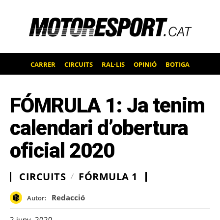
CARRER
CIRCUITS
RAL·LIS
OPINIÓ
BOTIGA
FÓMRULA 1: Ja tenim
calendari d’obertura
oficial 2020
CIRCUITS
FÓRMULA 1
Redacció
Autor:
2 juny, 2020