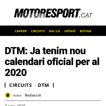
CARRER
CIRCUITS
RAL·LIS
OPINIÓ
BOTIGA
DTM: Ja tenim nou
calendari oficial per al
2020
CIRCUITS
DTM
Redacció
Autor:
3 juny, 2020