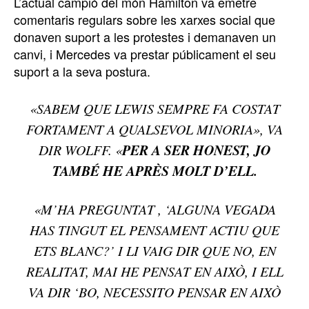
L’actual campió del món Hamilton va emetre
comentaris regulars sobre les xarxes social que
donaven suport a les protestes i demanaven un
canvi, i Mercedes va prestar públicament el seu
suport a la seva postura.
«SABEM QUE LEWIS SEMPRE FA COSTAT
FORTAMENT A QUALSEVOL MINORIA», VA
PER A SER HONEST, JO
DIR WOLFF. «
TAMBÉ HE APRÈS MOLT D’ELL.
«M’HA PREGUNTAT , ‘ALGUNA VEGADA
HAS TINGUT EL PENSAMENT ACTIU QUE
ETS BLANC?’ I LI VAIG DIR QUE NO, EN
REALITAT, MAI HE PENSAT EN AIXÒ, I ELL
VA DIR ‘BO, NECESSITO PENSAR EN AIXÒ