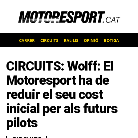
CARRER
CIRCUITS
RAL·LIS
OPINIÓ
BOTIGA
CIRCUITS: Wolff: El
Motoresport ha de
reduir el seu cost
inicial per als futurs
pilots