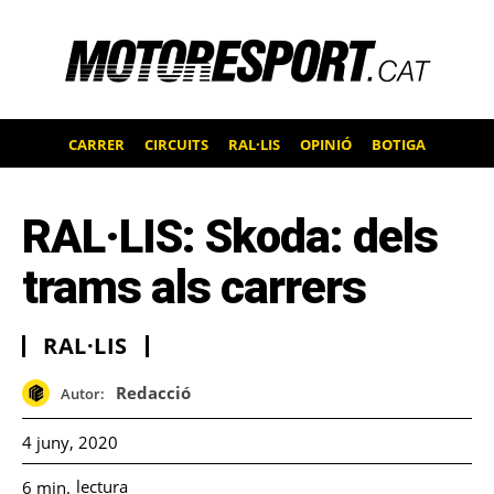
CARRER
CIRCUITS
RAL·LIS
OPINIÓ
BOTIGA
RAL·LIS: Skoda: dels
trams als carrers
RAL·LIS
Redacció
Autor:
4 juny, 2020
lectura
6
min.