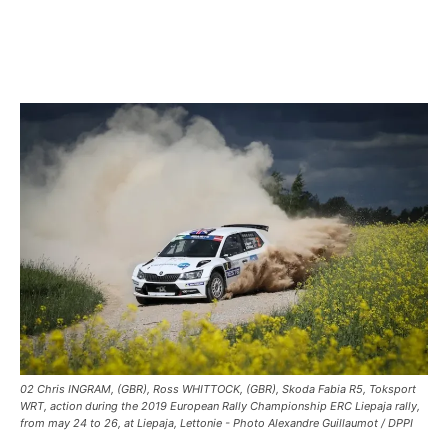
02 Chris INGRAM, (GBR), Ross WHITTOCK, (GBR), Skoda Fabia R5, Toksport
WRT, action during the 2019 European Rally Championship ERC Liepaja rally,
from may 24 to 26, at Liepaja, Lettonie - Photo Alexandre Guillaumot / DPPI