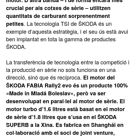
motor. D’altra banda – i de forma encara més
crucial per als cotxes de sèrie – utilitzen
quantitats de carburant sorprenentment
. La tecnologia TSI de ŠKODA és un
petites
exemple d’aquesta estratègia, i el seu ús està avui
ben implantat en tota la gamma de productes
ŠKODA.
La transferència de tecnologia entre la competició i
la producció en sèrie no sols funciona en una
direcció, sinó que és recíproca.
El motor del
ŠKODA FABIA Rally2 evo és un producte 100%
«Made in Mladá Boleslav», però va ser
desenvolupat en paral·lel al motor de sèrie.
El
motor turbo d’1.6 litres està basat en el motor
de sèrie d’1.8 litres que s’usa en el ŠKODA
SUPERB a la Xina. Es fabrica en Shanghái en
col·laboració amb el soci de joint venture,