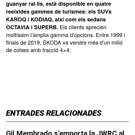
guanyar ral·lis, està disponible en quatre
reeixides gammes de turismes: els SUVs
KAROQ i KODIAQ, així com els sedans
Els clients aprecien
OCTAVIA i SUPERB.
moltíssim l’àmplia gamma d’opcions. Entre 1999 i
finals de 2019, ŠKODA va vendre més d’un milió
de cotxes amb tracció 4×4.
TOP 5 THIS WEEK
ENTRADES RELACIONADES
Gil Membrado s’emporta la JWRC al