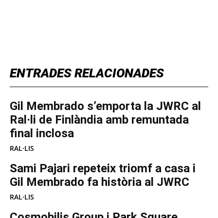
TOP 5 THIS WEEK
ENTRADES RELACIONADES
Gil Membrado s’emporta la JWRC al
Ral·li de Finlàndia amb remuntada
final inclosa
RAL·LIS
Sami Pajari repeteix triomf a casa i
Gil Membrado fa història al JWRC
RAL·LIS
Cosmobilis Group i Park Square