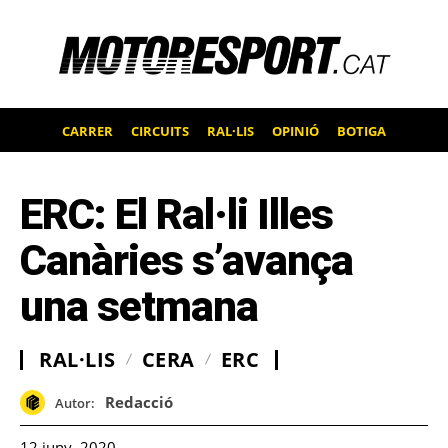
CARRER
CIRCUITS
RAL·LIS
OPINIÓ
BOTIGA
ERC: El Ral·li Illes
Canàries s’avança
una setmana
RAL·LIS
CERA
ERC
Redacció
Autor:
12 juny, 2020