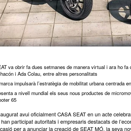
T va obrir fa dues setmanes de manera virtual i ara ho fa d
hacón i Ada Colau, entre altres personalitats
marca impulsarà l’estratègia de mobilitat urbana centrada e
senta a nivell mundial els seus nous productes de micromo
oter 65
augurat avui oficialment CASA SEAT en un acte celebrat
l han participat autoritats i empresaris destacats de l’
l’ocasió per a anunciar la creació de SEAT MÓ, la seva n