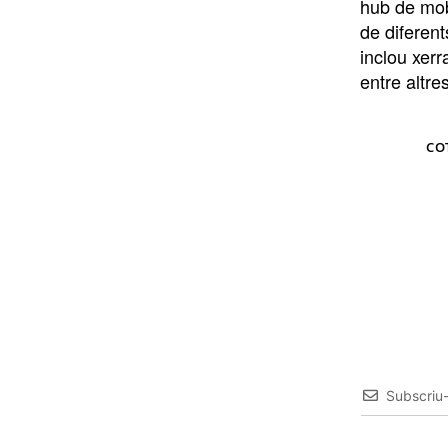
hub de mobi
de diferent
inclou xerr
entre altre
TAGS
CO
Subscriu