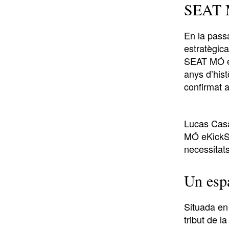
SEAT M
En la pass
estratègica
SEAT MÓ eK
anys d’his
confirmat a
Lucas Cas
MÓ eKickSc
necessitats
Un espa
Situada en
tribut de l