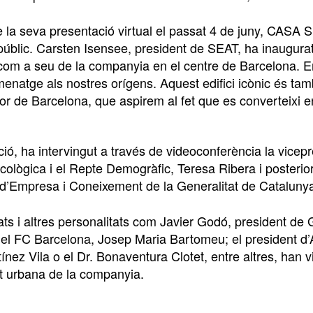
 la seva presentació virtual el passat 4 de juny, CASA 
públic. Carsten Isensee, president de SEAT, ha inaugurat
com a seu de la companyia en el centre de Barcelona. 
natge als nostres orígens. Aquest edifici icònic és tamb
or de Barcelona, que aspirem al fet que es converteixi e
ió, ha intervingut a través de videoconferència la vicepr
Ecològica i el Repte Demogràfic, Teresa Ribera i poste
 d’Empresa i Coneixement de la Generalitat de Catalunya
ats i altres personalitats com Javier Godó, president de
del FC Barcelona, Josep Maria Bartomeu; el president d’
nez Vila o el Dr. Bonaventura Clotet, entre altres, han 
at urbana de la companyia.