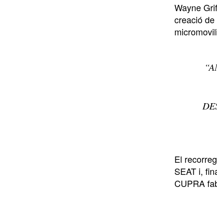
Wayne Grif
creació de
micromovil
“A
DE
El recorreg
SEAT i, fi
CUPRA fabr