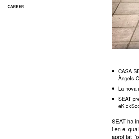
CARRER
CASA SEA
Àngels C
La nova 
SEAT pre
eKickSco
SEAT ha in
i en el qua
aprofitat 