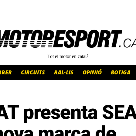
Tot el motor en català
RRER
CIRCUITS
RAL·LIS
OPINIÓ
BOTIGA
AT presenta SE
 nova marca de