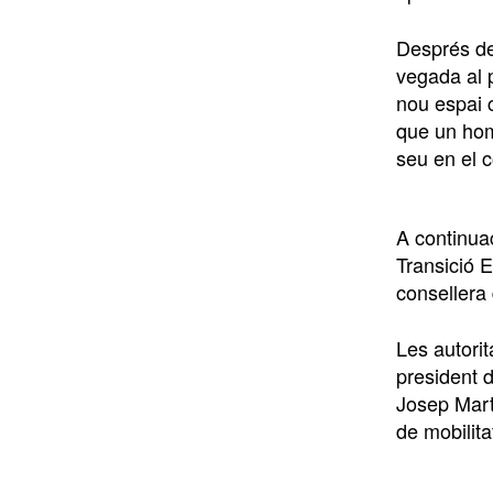
Després de
vegada al 
nou espai 
que un home
seu en el c
A continuac
Transició 
consellera
Les autorit
president 
Josep Martí
de mobilit