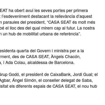
SEAT ha obert avui les seves portes per primera
 l’esdeveniment destacant la rellevància d’aquest
En paraules del president, “CASA SEAT és molt més
é el lloc des del qual mirem cap al futur. La nostra
n un hub de mobilitat urbana de referència”.
esidenta quarta del Govern i ministra per a la
riorment, des de CASA SEAT, Àngels Chacón,
, i Ada Colau, alcaldessa de Barcelona.
 Grup Godó, el president de CaixaBank, Jordi Gual; el
Agbar, Ángel Simón, el conseller delegat de Saba,
visitat els diferents espais de CASA SEAT, el nou hub