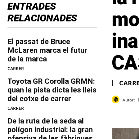
ENTRADES
mob
RELACIONADES
ina
El passat de Bruce
McLaren marca el futur
CA
de la marca
CARRER
Toyota GR Corolla GRMN:
CARR
quan la pista dicta les lleis
del cotxe de carrer
Autor:
CARRER
De la ruta de la seda al
polígon industrial: la gran
ofensiva de les fàbriques