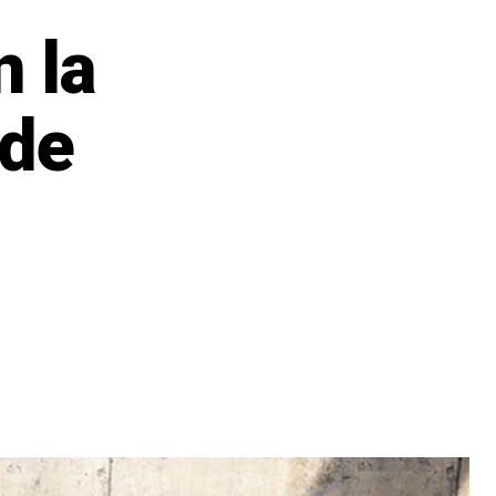
n la
 de