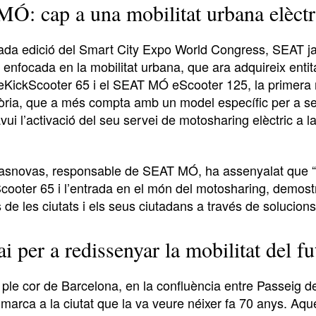
Ó: cap a una mobilitat urbana elèctr
ada edició del Smart City Expo World Congress, SEAT ja 
 enfocada en la mobilitat urbana, que ara adquireix enti
ickScooter 65 i el SEAT MÓ eScooter 125, la primera 
tòria, que a més compta amb un model específic per a se
vui l’activació del seu servei de motosharing elèctric a la 
asnovas, responsable de SEAT MÓ, ha assenyalat que 
ooter 65 i l’entrada en el món del motosharing, demostr
 de les ciutats i els seus ciutadans a través de solucions
i per a redissenyar la mobilitat del fu
 ple cor de Barcelona, en la confluència entre Passeig 
a marca a la ciutat que la va veure néixer fa 70 anys. Aq