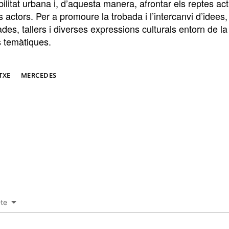
litat urbana i, d’aquesta manera, afrontar els reptes act
s actors. Per a promoure la trobada i l’intercanvi d’ide
ades, tallers i diverses expressions culturals entorn de la m
s temàtiques.
TXE
MERCEDES
-te