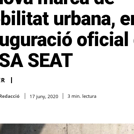
ilitat urbana, e
uguració oficial
SA SEAT
ER
Redacció
lectura
3
min.
17 juny, 2020