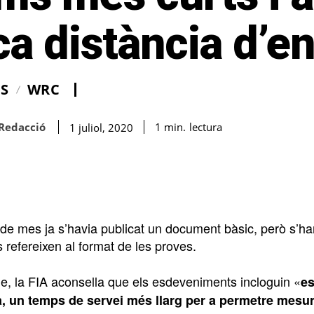
a distància d’en
IS
WRC
Redacció
lectura
1
min.
1 juliol, 2020
 de mes ja s’havia publicat un document bàsic, però s’ha
 refereixen al format de les proves.
e, la FIA aconsella que els esdeveniments incloguin «
es
, un temps de servei més llarg per a permetre mesure