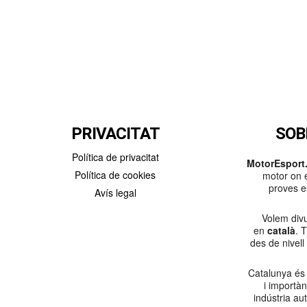
PRIVACITAT
SOB
Política de privacitat
MotorEsport.
Política de cookies
motor on e
proves es
Avís legal
Volem divu
en
català
. 
des de nivell
Catalunya és
i importà
indústria au