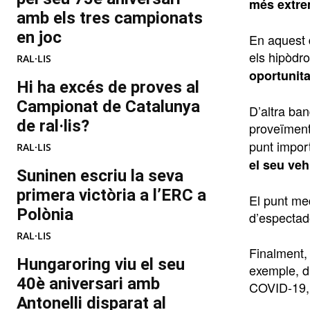
més extrem
amb els tres campionats
en joc
En aquest d
els hipòdr
RAL·LIS
oportunita
Hi ha excés de proves al
Campionat de Catalunya
D’altra ba
de ral·lis?
proveïment
punt impor
RAL·LIS
el seu veh
Suninen escriu la seva
primera victòria a l’ERC a
El punt me
Polònia
d’espectado
RAL·LIS
Finalment,
Hungaroring viu el seu
exemple, d
40è aniversari amb
COVID-19, 
Antonelli disparat al