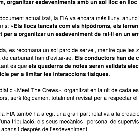
, organitzar esdeveniments amb un sol lloc en lloc 
ocument actualitzat, la FIA va encara més lluny, anuncian
oms:
«Els llocs tancats com els hipòdroms, els terreny
t per a organitzar un esdeveniment de ral·li en un en
nda, es recomana un sol parc de servei, mentre que les 
 de carburant han d’evitar-se.
Els conductors han de co
tant és que
els quaderns de notes seran validats ele
.
icle per a limitar les interaccions físiques
diàtic «Meet The Crews», organitzat en la nit de cada e
rs, serà lògicament totalment revisat per a respectar el
 la FIA també ha afegit una gran part relativa a la crea
’una tripulació, els seus mecànics i personal de superv
abans i després de l’esdeveniment.