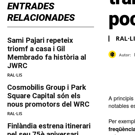
ENTRADES
poc
RELACIONADES
RAL·L
Sami Pajari repeteix
triomf a casa i Gil
Autor:
Membrado fa història al
JWRC
RAL·LIS
Cosmobilis Group i Park
Square Capital són els
A principis
nous promotors del WRC
notables es
RAL·LIS
Per exempl
Finlàndia estrena itinerari
freqüència
pel seu 75è aniversari