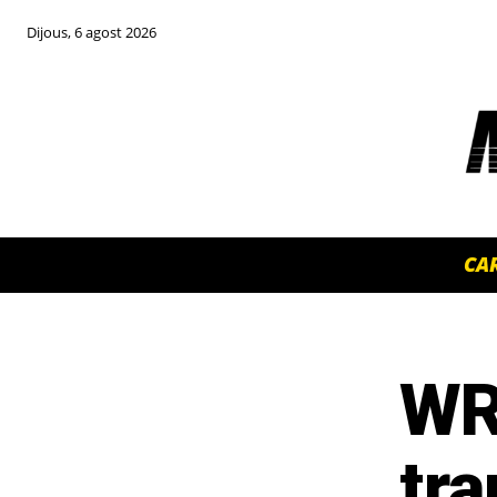
Dijous, 6 agost 2026
CA
WR
TOP 5 THIS WEEK
tr