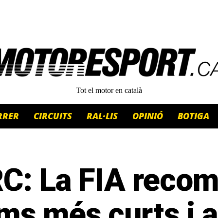
Tot el motor en català
RRER
CIRCUITS
RAL·LIS
OPINIÓ
BOTIGA
C: La FIA reco
ams més curts i 