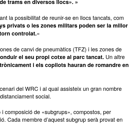
de trams en diversos llocs». »
t la possibilitat de reunir-se en llocs tancats, com
s privats o les zones militars poden ser la millor
«
torn controlat.
zones de canvi de pneumàtics (TFZ) i les zones de
Un altre
nduir el seu propi cotxe al parc tancat.
ctrònicament i els copilots hauran de romandre en
scenari del WRC i al qual assisteix un gran nombre
 distanciament social.
ció i composició de «subgrups», compostos, per
isió. Cada membre d’aquest subgrup serà provat en