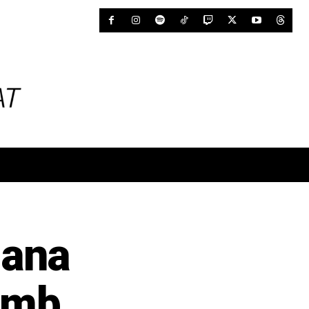
mana
amb