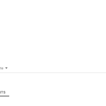
-te
TS