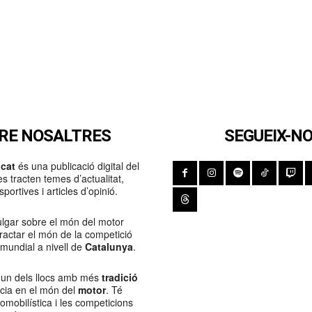
RE NOSALTRES
SEGUEIX-N
cat
és una publicació digital del
s tracten temes d’actualitat,
portives i articles d’opinió.
lgar sobre el món del motor
Tractar el món de la competició
 mundial a nivell de
Catalunya
.
 un dels llocs amb més
tradició
ncia en el món del
motor
. Té
tomobilística i les competicions