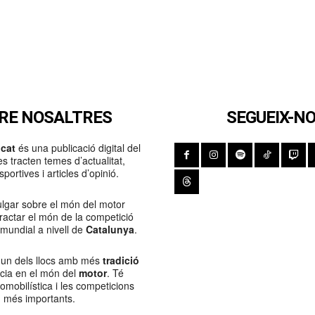
RE NOSALTRES
SEGUEIX-N
cat
és una publicació digital del
s tracten temes d’actualitat,
portives i articles d’opinió.
lgar sobre el món del motor
Tractar el món de la competició
 mundial a nivell de
Catalunya
.
 un dels llocs amb més
tradició
ncia en el món del
motor
. Té
tomobilística i les competicions
més importants.