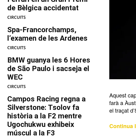
de Bèlgica accidentat
CIRCUITS
Spa-Francorchamps,
l’examen de les Ardenes
CIRCUITS
BMW guanya les 6 Hores
de São Paulo i sacseja el
WEC
CIRCUITS
Aquest cap
Campos Racing regna a
farà a Àust
Silverstone: Tsolov fa
el traçat d
història a la F2 mentre
Ugochukwu exhibeix
Continua l
múscul a la F3