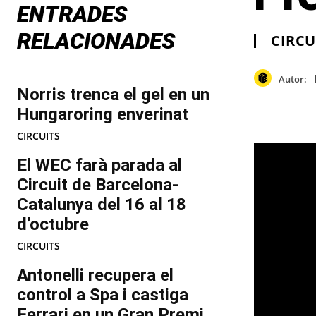
ENTRADES
RELACIONADES
CIRCU
Autor:
Norris trenca el gel en un
Hungaroring enverinat
CIRCUITS
El WEC farà parada al
Circuit de Barcelona-
Catalunya del 16 al 18
d’octubre
CIRCUITS
Antonelli recupera el
control a Spa i castiga
Ferrari en un Gran Premi