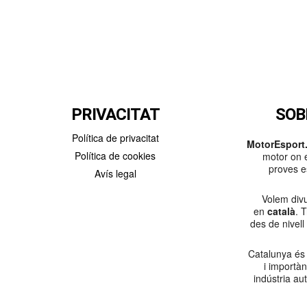
PRIVACITAT
SOB
Política de privacitat
MotorEsport.
Política de cookies
motor on e
proves es
Avís legal
Volem divu
en
català
. 
des de nivell
Catalunya és
i importà
indústria au