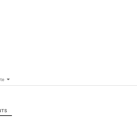
-te
TS