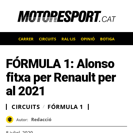
CARRER
CIRCUITS
RAL·LIS
OPINIÓ
BOTIGA
FÓRMULA 1: Alonso
fitxa per Renault per
al 2021
CIRCUITS
FÓRMULA 1
Redacció
Autor:
8 juliol, 2020