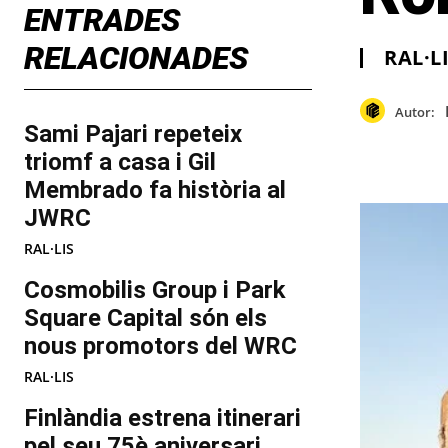
ENTRADES
RELACIONADES
RAL·L
Autor:
Sami Pajari repeteix
triomf a casa i Gil
Membrado fa història al
JWRC
RAL·LIS
Cosmobilis Group i Park
Square Capital són els
nous promotors del WRC
RAL·LIS
Finlàndia estrena itinerari
pel seu 75è aniversari