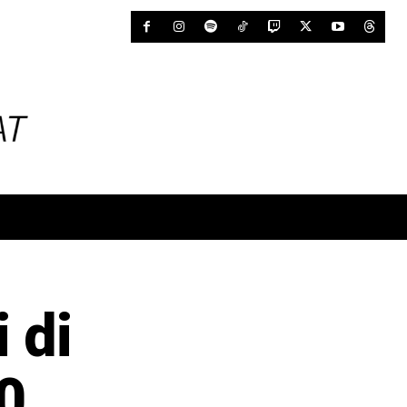
i di
0