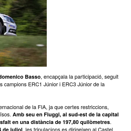
, encapçala la participació, seguit
domenico Basso
s campions ERC1 Júnior i ERC3 Júnior de la
ternacional de la FIA, ja que certes restriccions,
ïsos.
Amb seu en Fiuggi, al sud-est de la capital
.
falt en una distància de 197,80 quilòmetres
, les tripulacions es dirigeixen al Castel
 de juliol