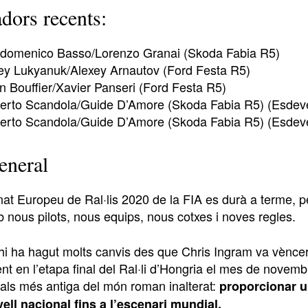
dors recents:
ndomenico Basso/Lorenzo Granai (Skoda Fabia R5)
ey Lukyanuk/Alexey Arnautov (Ford Festa R5)
n Bouffier/Xavier Panseri (Ford Festa R5)
erto Scandola/Guide D’Amore (Skoda Fabia R5) (Esde
erto Scandola/Guide D’Amore (Skoda Fabia R5) (Esde
eneral
t Europeu de Ral·lis 2020 de la FIA es durà a terme, per 
 nous pilots, nous equips, nous cotxes i noves regles.
 hi ha hagut molts canvis des que Chris Ingram va vèncer
t en l’etapa final del Ral·li d’Hongria el mes de novembre 
nals més antiga del món roman inalterat:
proporcionar u
vell nacional fins a l’escenari mundial.