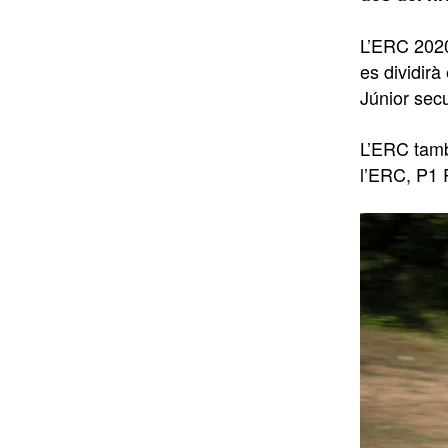
L’ERC 202
es dividirà
Júnior secu
L’ERC tamb
l’ERC, P1 