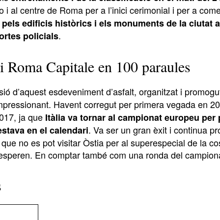
 i al centre de Roma per a l’inici cerimonial i per a co
 pels edificis històrics i els monuments de la ciutat a
.
ortes policials
di Roma Capitale en 100 paraules
sió d’aquest esdeveniment d’asfalt, organitzat i promogu
impressionant. Havent corregut per primera vegada en 201
017, ja que
Itàlia va tornar al campionat europeu per
. Va ser un gran èxit i continua 
stava en el calendari
 que no es pot visitar Òstia per al superespecial de la co
esperen. En comptar també com una ronda del campionat it
s