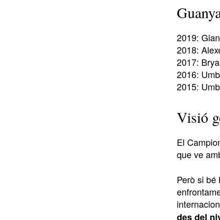
Guanya
2019: Gia
2018: Alex
2017: Brya
2016: Umb
2015: Umb
Visió g
El Campiona
que ve amb
Però si bé
enfrontamen
internacio
des del ni