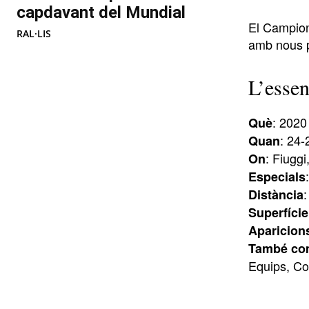
capdavant del Mundial
El Campion
RAL·LIS
amb nous p
L’essen
: 2020
Què
: 24-
Quan
: Fiuggi
On
Especials
Distància
Superfície
Aparicions
També com
Equips, Co