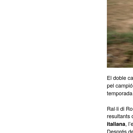
El doble c
pel campió
temporada
Ral·li di R
resultants
, l
italiana
Després d