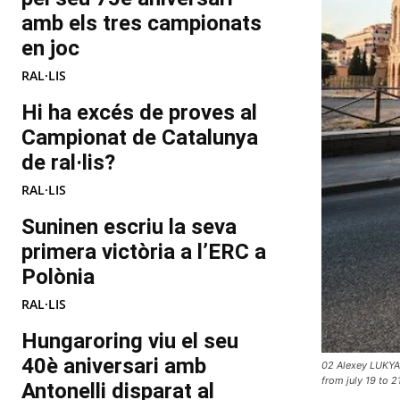
amb els tres campionats
en joc
RAL·LIS
Hi ha excés de proves al
Campionat de Catalunya
de ral·lis?
RAL·LIS
Suninen escriu la seva
primera victòria a l’ERC a
Polònia
RAL·LIS
Hungaroring viu el seu
40è aniversari amb
02 Alexey LUKYA
from july 19 to 2
Antonelli disparat al