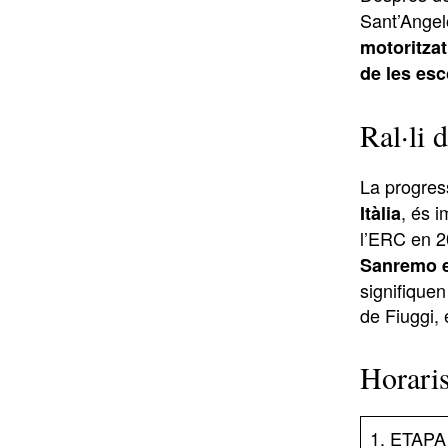
Sant’Angelo
motoritzat
de les esc
Ral·li 
La progres
, és 
Itàlia
l’ERC en 2
Sanremo e
signifiquen
de Fiuggi, 
Horari
1. ETAPA