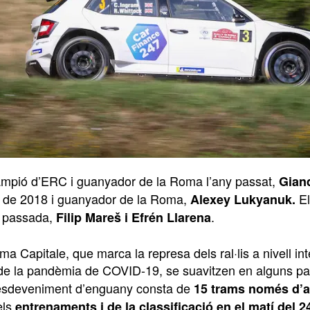
ampió d’ERC i guanyador de la Roma l’any passat,
Gian
 de 2018 i guanyador de la Roma,
El
Alexey Lukyanuk.
 passada,
.
Filip Mareš i Efrén Llarena
oma Capitale, que marca la represa dels ral·lis a nivell in
 de la pandèmia de COVID-19, se suavitzen en alguns pa
’esdeveniment d’enguany consta de
15 trams només d’as
els
entrenaments i de la classificació en el matí del 24