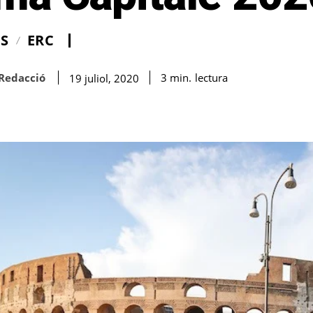
IS
ERC
Redacció
lectura
3
min.
19 juliol, 2020