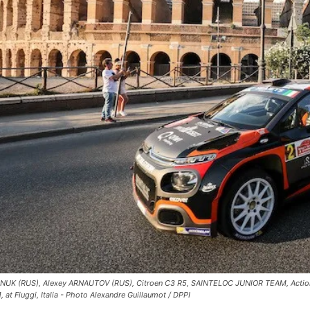
NUK (RUS), Alexey ARNAUTOV (RUS), Citroen C3 R5, SAINTELOC JUNIOR TEAM, Action 
1, at Fiuggi, Italia - Photo Alexandre Guillaumot / DPPI