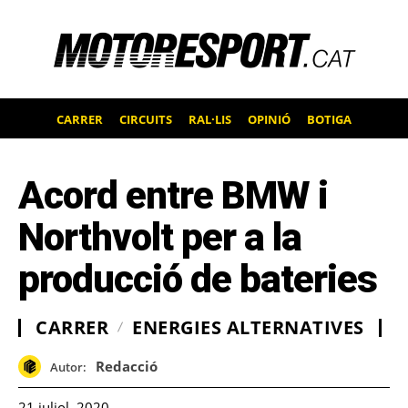
CARRER
CIRCUITS
RAL·LIS
OPINIÓ
BOTIGA
Acord entre BMW i
Northvolt per a la
producció de bateries
CARRER
ENERGIES ALTERNATIVES
Redacció
Autor:
21 juliol, 2020