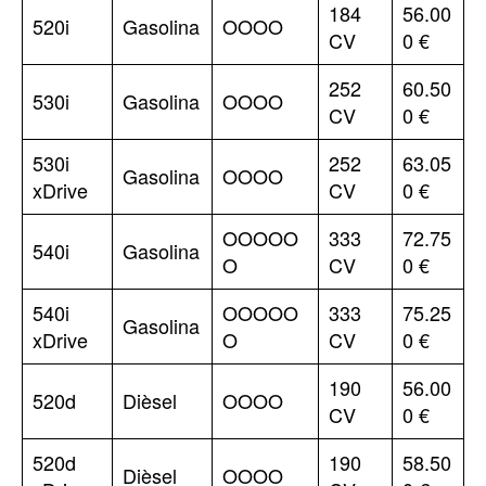
184
56.00
520i
Gasolina
OOOO
CV
0 €
252
60.50
530i
Gasolina
OOOO
CV
0 €
530i
252
63.05
Gasolina
OOOO
xDrive
CV
0 €
OOOOO
333
72.75
540i
Gasolina
O
CV
0 €
540i
OOOOO
333
75.25
Gasolina
xDrive
O
CV
0 €
190
56.00
520d
Dièsel
OOOO
CV
0 €
520d
190
58.50
Dièsel
OOOO