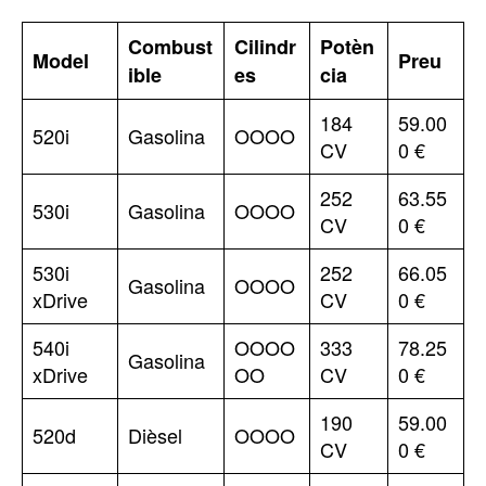
Combust
Cilindr
Potèn
Model
Preu
ible
es
cia
184
59.00
520i
Gasolina
OOOO
CV
0 €
252
63.55
530i
Gasolina
OOOO
CV
0 €
530i
252
66.05
Gasolina
OOOO
xDrive
CV
0 €
540i
OOOO
333
78.25
Gasolina
xDrive
OO
CV
0 €
190
59.00
520d
Dièsel
OOOO
CV
0 €