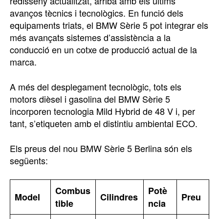
redisseny actualitzat, arriba amb els últims
avanços tècnics i tecnològics. En funció dels
equipaments triats, el BMW Sèrie 5 pot integrar els
més avançats sistemes d’assistència a la
conducció en un cotxe de producció actual de la
marca.
A més del desplegament tecnològic, tots els
motors dièsel i gasolina del BMW Sèrie 5
incorporen tecnologia Mild Hybrid de 48 V i, per
tant, s’etiqueten amb el distintiu ambiental ECO.
Els preus del nou BMW Sèrie 5 Berlina són els
següents:
Combus
Potè
Model
Cilindres
Preu
tible
ncia