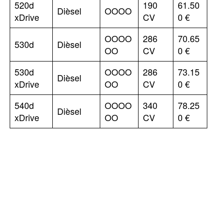
520d
190
61.50
Dièsel
OOOO
xDrive
CV
0 €
OOOO
286
70.65
530d
Dièsel
OO
CV
0 €
530d
OOOO
286
73.15
Dièsel
xDrive
OO
CV
0 €
540d
OOOO
340
78.25
Dièsel
xDrive
OO
CV
0 €
TOP 5 THIS WEEK