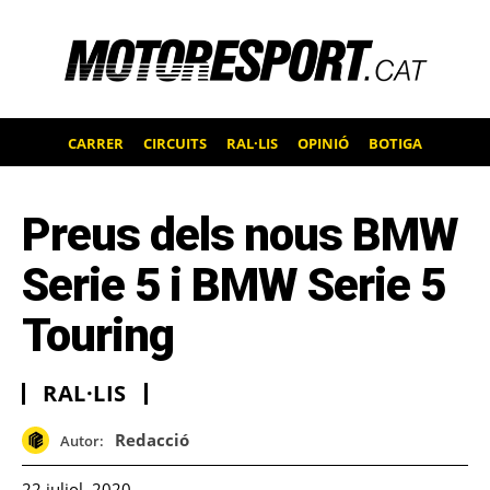
CARRER
CIRCUITS
RAL·LIS
OPINIÓ
BOTIGA
Preus dels nous BMW
Serie 5 i BMW Serie 5
Touring
RAL·LIS
Redacció
Autor:
22 juliol, 2020