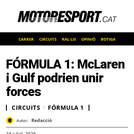
CARRER
CIRCUITS
RAL·LIS
OPINIÓ
BOTIGA
FÓRMULA 1: McLaren
i Gulf podrien unir
forces
CIRCUITS
FÓRMULA 1
Redacció
Autor:
24 juliol, 2020