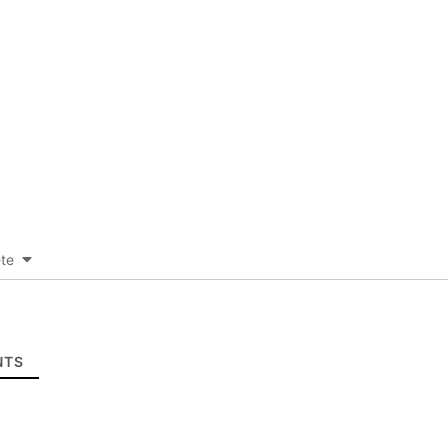
-te
TS