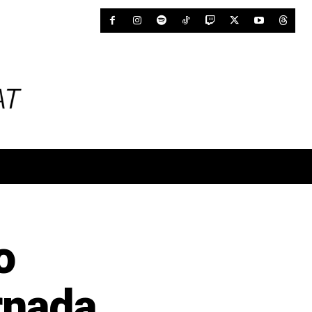
o
rnada