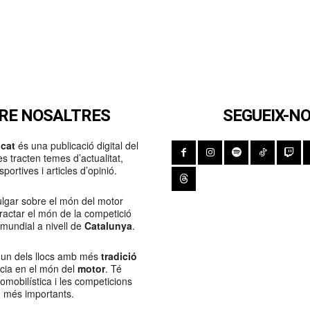
RE NOSALTRES
SEGUEIX-N
cat
és una publicació digital del
s tracten temes d’actualitat,
portives i articles d’opinió.
lgar sobre el món del motor
Tractar el món de la competició
 mundial a nivell de
Catalunya
.
 un dels llocs amb més
tradició
ncia en el món del
motor
. Té
tomobilística i les competicions
més importants.