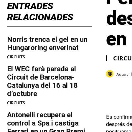
ENTRADES
de
RELACIONADES
en
Norris trenca el gel en un
Hungaroring enverinat
CIRCUITS
CIRCU
El WEC farà parada al
Autor:
Circuit de Barcelona-
Catalunya del 16 al 18
d’octubre
CIRCUITS
Antonelli recupera el
Es confirm
control a Spa i castiga
després de
Ferrari en un Gran Premi
positivame