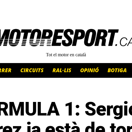
Tot el motor en català
RRER
CIRCUITS
RAL·LIS
OPINIÓ
BOTIGA
RMULA 1: Sergi
ez ja està de to