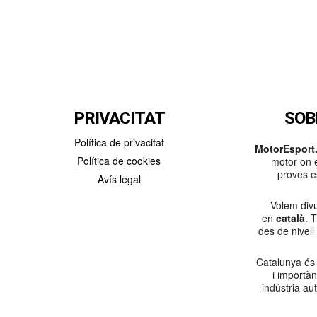
PRIVACITAT
SOB
Política de privacitat
MotorEsport.
Política de cookies
motor on e
proves es
Avís legal
Volem divu
en
català
. 
des de nivell
Catalunya és
i importà
indústria au