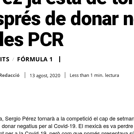
sprés de donar n
 les PCR
ITS
FÓRMULA 1
Redacció
lectura
Less than 1
min.
13 agost, 2020
a, Sergio Pérez tornarà a la competició el cap de setman
 donar negatius per al Covid-19. El mexicà es va perdre
nt per a la Covid-19, però com que només presentava sí