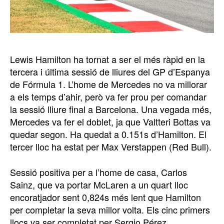
Lewis Hamilton ha tornat a ser el més ràpid en la
tercera i última sessió de lliures del GP d’Espanya
de Fórmula 1. L’home de Mercedes no va millorar
a els temps d’ahir, però va fer prou per comandar
la sessió lliure final a Barcelona. Una vegada més,
Mercedes va fer el doblet, ja que Valtteri Bottas va
quedar segon. Ha quedat a 0.151s d’Hamilton. El
tercer lloc ha estat per Max Verstappen (Red Bull).
Sessió positiva per a l’home de casa, Carlos
Sainz, que va portar McLaren a un quart lloc
encoratjador sent 0,824s més lent que Hamilton
per completar la seva millor volta. Els cinc primers
llocs va ser completat per Sergio Pérez.