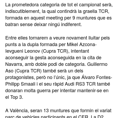
La prometedora categoria de tot el campionat serà,
indiscutiblement, la qual contindrà la graella TCR,
formada en aquest meeting per 9 muntures que es
batran sense deixar ningú indiferent.
Entre elles tornarem a veure novament lluitar pels
punts a la dupla formada per Mikel Azcona-
Ievgueni Leonov (Cupra TCR), intentant
aconseguir la gesta aconseguida en la cita de
Navarra, amb doble podi de categoria. Guillermo
Aso (Cupra TCR) també serà un dels
protagonistes, però no l’únic, ja que Álvaro Fontes-
Philipp Smaali i el seu ràpid Audi RS3 TCR també
donaran molta guerra per intentar mantenir-se en
el Top 3.
A València, seran 13 muntures que formin el variat
parc de vehicles participants en el CER. La D2