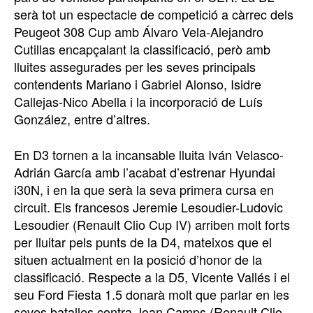
serà tot un espectacle de competició a càrrec dels
Peugeot 308 Cup amb Álvaro Vela-Alejandro
Cutillas encapçalant la classificació, però amb
lluites assegurades per les seves principals
contendents Mariano i Gabriel Alonso, Isidre
Callejas-Nico Abella i la incorporació de Luís
González, entre d’altres.
En D3 tornen a la incansable lluita Iván Velasco-
Adrián García amb l’acabat d’estrenar Hyundai
i30N, i en la que serà la seva primera cursa en
circuit. Els francesos Jeremie Lesoudier-Ludovic
Lesoudier (Renault Clio Cup IV) arriben molt forts
per lluitar pels punts de la D4, mateixos que el
situen actualment en la posició d’honor de la
classificació. Respecte a la D5, Vicente Vallés i el
seu Ford Fiesta 1.5 donarà molt que parlar en les
seves batalles contra Joan Camps (Renault Clio