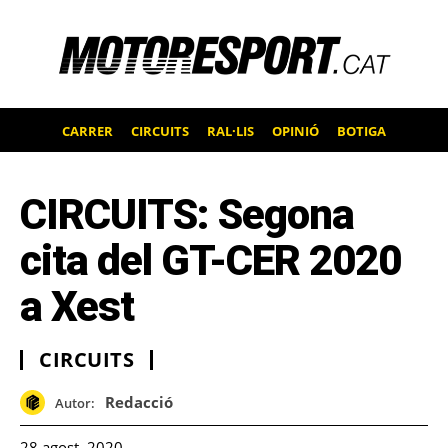
CARRER
CIRCUITS
RAL·LIS
OPINIÓ
BOTIGA
CIRCUITS: Segona
cita del GT-CER 2020
a Xest
CIRCUITS
Redacció
Autor:
28 agost, 2020