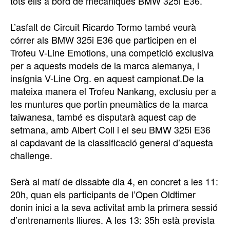
tots ells a bord de mecàniques BMW 325i E36.
L’asfalt de Circuit Ricardo Tormo també veurà
córrer als BMW 325i E36 que participen en el
Trofeu V-Line Emotions, una competició exclusiva
per a aquests models de la marca alemanya, i
insígnia V-Line Org. en aquest campionat.De la
mateixa manera el Trofeu Nankang, exclusiu per a
les muntures que portin pneumàtics de la marca
taiwanesa, també es disputarà aquest cap de
setmana, amb Albert Coll i el seu BMW 325i E36
al capdavant de la classificació general d’aquesta
challenge.
Serà al matí de dissabte dia 4, en concret a les 11:
20h, quan els participants de l’Open Oldtimer
donin inici a la seva activitat amb la primera sessió
d’entrenaments lliures. A les 13: 35h està prevista