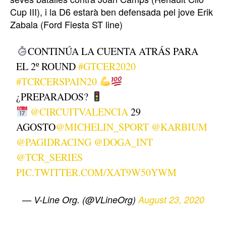
Cup III), i la D6 estarà ben defensada pel jove Erik
Zabala (Ford Fiesta ST line)
CONTINÚA LA CUENTA ATRÁS PARA
EL 2º ROUND
#GTCER2020
#TCRCERSPAIN20
¿PREPARADOS?
@CIRCUITVALENCIA
29
AGOSTO
@MICHELIN_SPORT
@KARBIUM
@PAGIDRACING
@DOGA_INT
@TCR_SERIES
PIC.TWITTER.COM/XAT9W50YWM
— V-Line Org. (@VLineOrg)
August 23, 2020