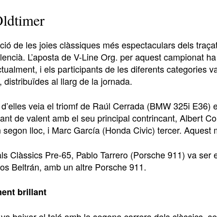
ldtimer
ció de les joies clàssiques més espectaculars dels traça
alencià. L’aposta de V-Line Org. per aquest campionat ha
tualment, i els participants de les diferents categories
distribuïdes al llarg de la jornada.
 d’elles veia el triomf de Raúl Cerrada (BMW 325i E36)
lant de valent amb el seu principal contrincant, Albert 
 segon lloc, i Marc García (Honda Civic) tercer. Aquest 
ls Clàssics Pre-65, Pablo Tarrero (Porsche 911) va ser e
los Beltrán, amb un altre Porsche 911.
nt brillant
 va baixar el teló amb la segona carrera dels clàssics,