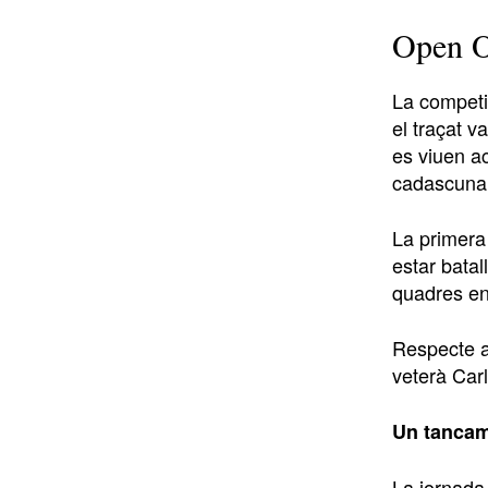
Open O
La competi
el traçat v
es viuen ac
cadascuna, 
La primera
estar batal
quadres en
Respecte a
veterà Car
Un tancame
La jornada