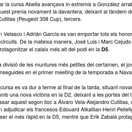
ar la cursa Abella avançava in extremis a González arrab
uest prenia novament la davantera, deixant al tàndem de
utillas (Peugeot 308 Cup), tercers.
án Velasco i Adrián García es van emportar tots els hono
circuits. De la mateixa manera, José Luis i Marc Cejudo
rotagonitzar el calaix més alt del podi en la
.
D5
la divisió de les muntures més petites del certamen, el j
nseguides en el primer meeting de la temporada a Navarr
ursa es va dur a terme al final de la tarda, situant novam
b una nova victòria en la D2, deixant a les portes del tri
ssar aquest segon lloc a Álvaro Vela-Alejandro Cutillas,
an adjudicar els francesos Edouard Atkatlian-Henri Pelle
a ser el més ràpid en la D5, mentre que Erik Zabala prot