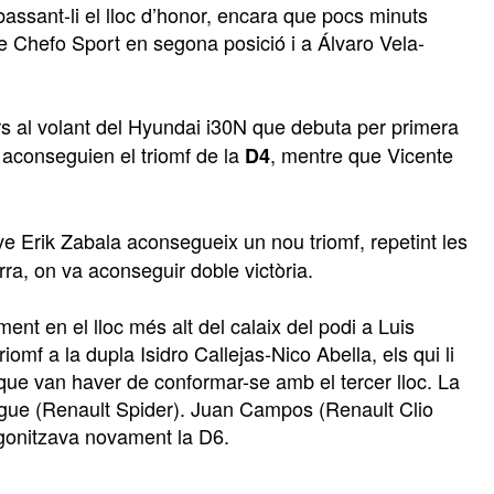
assant-li el lloc d’honor, encara que pocs minuts
 Chefo Sport en segona posició i a Álvaro Vela-
rs al volant del Hyundai i30N que debuta per primera
 aconseguien el triomf de la
, mentre que Vicente
D4
ove Erik Zabala aconsegueix un nou triomf, repetint les
a, on va aconseguir doble victòria.
ent en el lloc més alt del calaix del podi a Luis
omf a la dupla Isidro Callejas-Nico Abella, els qui li
 que van haver de conformar-se amb el tercer lloc. La
figue (Renault Spider). Juan Campos (Renault Clio
agonitzava novament la D6.