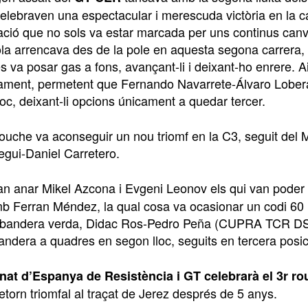
celebraven una espectacular i merescuda victòria en la c
ció que no sols va estar marcada per uns continus canvis
la arrencava des de la pole en aquesta segona carrera,
 va posar gas a fons, avançant-li i deixant-ho enrere. Aix
ament, permetent que Fernando Navarrete-Álvaro Lober
oc, deixant-li opcions únicament a quedar tercer.
ouche va aconseguir un nou triomf en la C3, seguit de
egui-Daniel Carretero.
an anar Mikel Azcona i Evgeni Leonov els qui van poder ce
mb Ferran Méndez, la qual cosa va ocasionar un codi 60 
 bandera verda, Didac Ros-Pedro Peña (CUPRA TCR DSG)
bandera a quadres en segon lloc, seguits en tercera pos
at d’Espanya de Resistència i GT celebrarà el 3r ro
retorn triomfal al traçat de Jerez després de 5 anys.