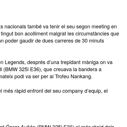
ts nacionals també va tenir el seu segon meeting en
 tingut bon acolliment malgrat les circumstàncies que
 van poder gaudir de dues carreres de 30 minuts
 en Legends, després d’una trepidant màniga on va
Coll (BMW 325i E36), que creuava la bandera a
mateix podi va ser per al Trofeu Nankang.
l més ràpid enfront del seu company d’equip, el
 sent Óscar Auñón (BMW 325i E36) el més ràpid dels