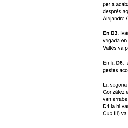
per a acab
després aq
Alejandro C
, Iv
En D3
vegada en 
Vallés va p
En la
, 
D6
gestes aco
La segona c
González am
van arraba
D4 la hi v
Cup III) v