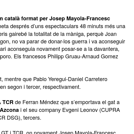
em català format per Josep Mayola-Francesc
de meta després d’uns espectaculars 48 minuts més una
ris gairebé la totalitat de la màniga, perquè Joan
on, no va parar de donar-los guerra i va aconseguir
rrari aconseguia novament posar-se a la davantera,
Baporo. Els francesos Philipp Gruau-Arnaud Gomez
ght, mentre que Pablo Yeregui-Daniel Carretero
ren segon i tercer, respectivament.
de Ferran Méndez que s’emportava el gat a
 TCR
i el seu company Evgeni Leonov (CUPRA
 Azcona
R DSG), tercers.
ls GT i TCR, on novament Josep Mayola-Francesc