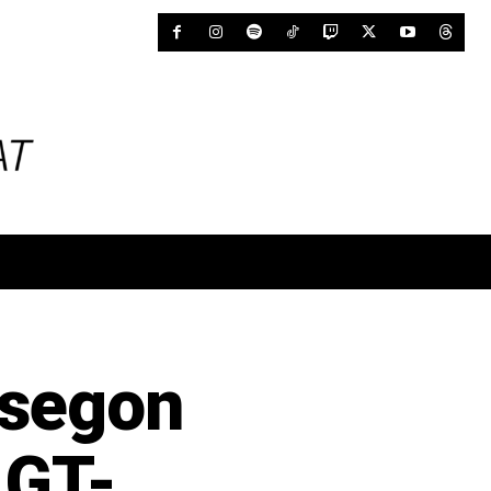
 segon
 GT-