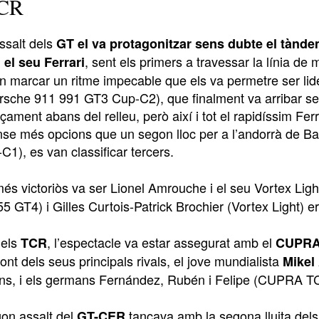
TCR
ssalt dels
GT el va protagonitzar sens dubte el tànd
, sent els primers a travessar la línia 
 el seu Ferrari
n marcar un ritme impecable que els va permetre ser lide
rsche 911 991 GT3 Cup-C2), que finalment va arribar seg
ament abans del relleu, però així i tot el rapidíssim Fe
nse més opcions que un segon lloc per a l’andorrà de 
C1), es van classificar tercers.
 més victoriòs va ser Lionel Amrouche i el seu Vortex Li
5 GT4) i Gilles Curtois-Patrick Brochier (Vortex Light) e
dels
, l’espectacle va estar assegurat amb el
TCR
CUPRA
ront dels seus principals rivals, el jove mundialista
Mikel
s, i els germans Fernández, Rubén i Felipe (CUPRA TC
on assalt del
tancava amb la segona lluita de
GT-CER