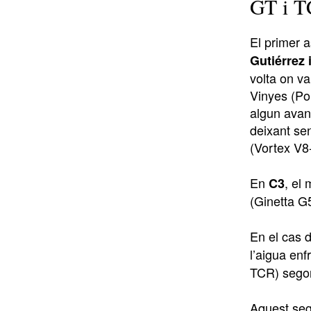
GT i 
El primer a
Gutiérrez i
volta on va
Vinyes (Po
algun avanç
deixant se
(Vortex V8-
En
, el
C3
(Ginetta G5
En el cas 
l’aigua enf
TCR) segon
Aquest seg