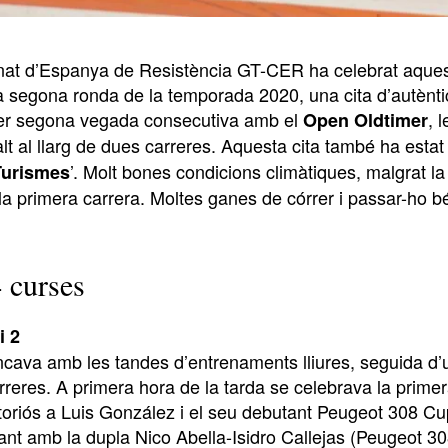
at d’Espanya de Resistència GT-CER ha celebrat aquest
la segona ronda de la temporada 2020, una cita d’autènti
er segona vegada consecutiva amb el
, 
Open Oldtimer
alt al llarg de dues carreres. Aquesta cita també ha estat
’. Molt bones condicions climàtiques, malgrat la 
Turismes
la primera carrera. Moltes ganes de córrer i passar-ho b
4 curses
i 2
ncava amb les tandes d’entrenaments lliures, seguida d’u
rreres. A primera hora de la tarda se celebrava la primer
ctoriós a Luis González i el seu debutant Peugeot 308 C
tant amb la dupla Nico Abella-Isidro Callejas (Peugeot 30