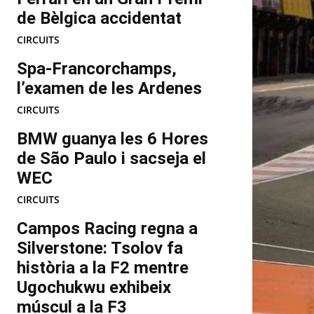
de Bèlgica accidentat
CIRCUITS
Spa-Francorchamps,
l’examen de les Ardenes
CIRCUITS
BMW guanya les 6 Hores
de São Paulo i sacseja el
WEC
CIRCUITS
Campos Racing regna a
Silverstone: Tsolov fa
història a la F2 mentre
Ugochukwu exhibeix
múscul a la F3