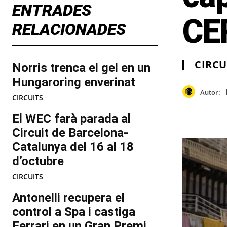
ENTRADES
CE
RELACIONADES
CIRCU
Norris trenca el gel en un
Hungaroring enverinat
Autor:
CIRCUITS
El WEC farà parada al
Circuit de Barcelona-
Catalunya del 16 al 18
d’octubre
CIRCUITS
Antonelli recupera el
control a Spa i castiga
Ferrari en un Gran Premi