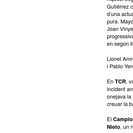
Gutiérrez 
d’una actua
pura. Mayo
Joan Vinyes
progressiv
en segon ll
Lionel Amr
i Pablo Yer
En
, v
TCR
incident a
onejava la
creuar la 
El
Campion
, un 
Nieto