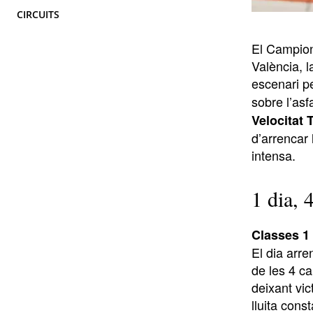
CIRCUITS
El Campion
València, 
escenari p
sobre l’asf
Velocitat 
d’arrencar 
intensa.
1 dia, 
Classes 1 
El dia arre
de les 4 ca
deixant vi
lluita cons