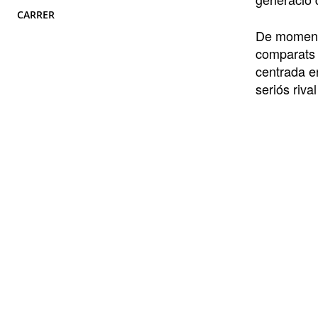
CARRER
De moment 
comparats 
centrada en
seriós riva