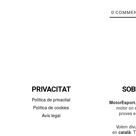
0
COMMEN
PRIVACITAT
SOB
Política de privacitat
MotorEsport.
Política de cookies
motor on e
proves es
Avís legal
Volem divu
en
català
. 