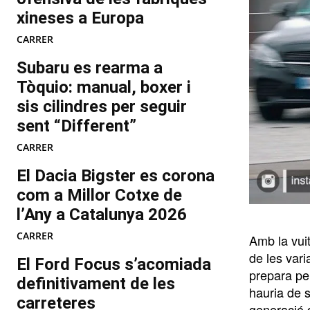
xineses a Europa
CARRER
Subaru es rearma a
Tòquio: manual, boxer i
sis cilindres per seguir
sent “Different”
CARRER
El Dacia Bigster es corona
com a Millor Cotxe de
l’Any a Catalunya 2026
CARRER
Amb la vui
de les var
El Ford Focus s’acomiada
prepara pe
definitivament de les
hauria de 
carreteres
generació 