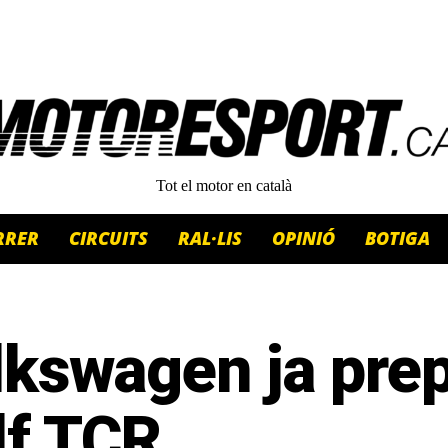
Tot el motor en català
RRER
CIRCUITS
RAL·LIS
OPINIÓ
BOTIGA
kswagen ja prep
lf TCR