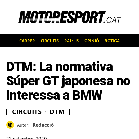
CARRER
CIRCUITS
RAL·LIS
OPINIÓ
BOTIGA
DTM: La normativa
Súper GT japonesa no
interessa a BMW
CIRCUITS
DTM
Redacció
Autor:
23 setembre, 2020