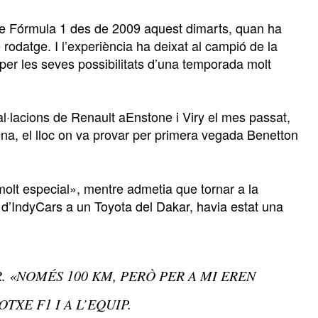
de Fórmula 1 des de 2009 aquest dimarts, quan ha
rodatge. I l’experiència ha deixat al campió de la
er les seves possibilitats d’una temporada molt
stal·lacions de Renault aEnstone i Viry el mes passat,
na, el lloc on va provar per primera vegada Benetton
molt especial», mentre admetia que tornar a la
 d’IndyCars a un Toyota del Dakar, havia estat una
R. «NOMÉS 100 KM, PERÒ PER A MI EREN
TXE F1 I A L’EQUIP.