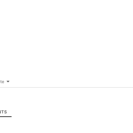
-te
TS