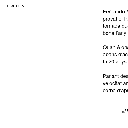
CIRCUITS
Fernando A
provat el R
tornada du
bona l’any
Quan Alonso
abans d’ac
fa 20 anys.
Parlant des
velocitat 
corba d’ap
«H