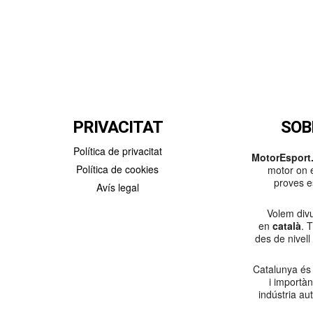
PRIVACITAT
SOB
Política de privacitat
MotorEsport.
Política de cookies
motor on e
proves es
Avís legal
Volem divu
en
català
. 
des de nivell
Catalunya és
i importà
indústria au