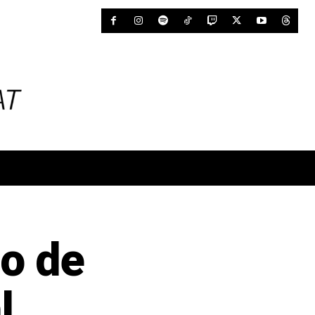
o de
l