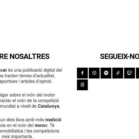
RE NOSALTRES
SEGUEIX-N
cat
és una publicació digital del
s tracten temes d’actualitat,
portives i articles d’opinió.
lgar sobre el món del motor
Tractar el món de la competició
 mundial a nivell de
Catalunya
.
 un dels llocs amb més
tradició
ncia en el món del
motor
. Té
tomobilística i les competicions
més importants.