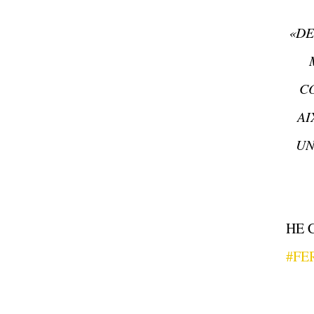
«DE
CO
AI
UN
HE 
#FE