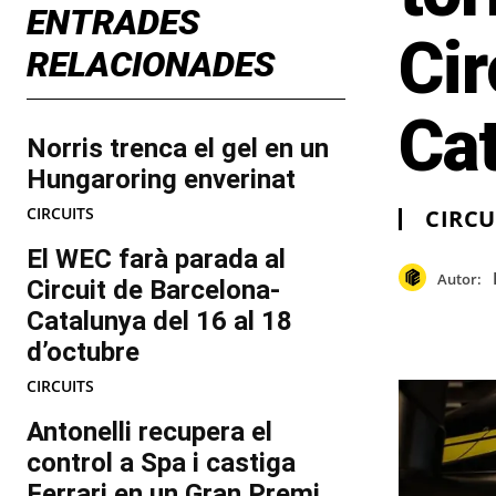
ENTRADES
Cir
RELACIONADES
Ca
Norris trenca el gel en un
Hungaroring enverinat
CIRCUITS
CIRCU
El WEC farà parada al
Autor:
Circuit de Barcelona-
Catalunya del 16 al 18
d’octubre
CIRCUITS
Antonelli recupera el
control a Spa i castiga
Ferrari en un Gran Premi