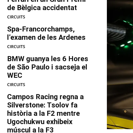
de Bèlgica accidentat
CIRCUITS
Spa-Francorchamps,
l’examen de les Ardenes
CIRCUITS
BMW guanya les 6 Hores
de São Paulo i sacseja el
WEC
CIRCUITS
Campos Racing regna a
Silverstone: Tsolov fa
història a la F2 mentre
Ugochukwu exhibeix
múscul a la F3