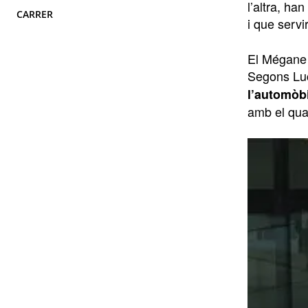
l’altra, h
CARRER
i que serv
El Mégane 
Segons Luc
l’automòbi
amb el qual