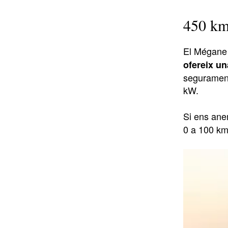
450 km
El Mégane 
ofereix u
segurament 
kW.
Si ens ane
0 a 100 km