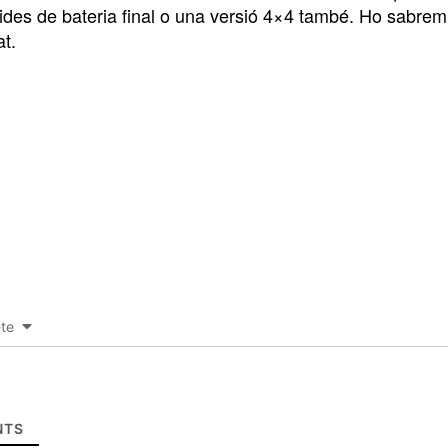
ides de bateria final o una versió 4×4 també. Ho sabrem 
at.
-te
TS