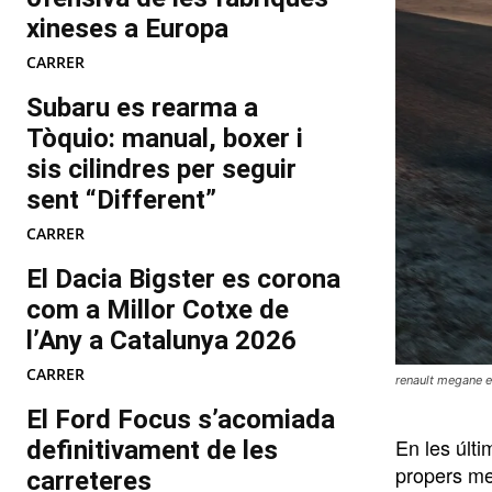
xineses a Europa
CARRER
Subaru es rearma a
Tòquio: manual, boxer i
sis cilindres per seguir
sent “Different”
CARRER
El Dacia Bigster es corona
com a Millor Cotxe de
l’Any a Catalunya 2026
CARRER
renault megane e
El Ford Focus s’acomiada
En les últi
definitivament de les
propers me
carreteres