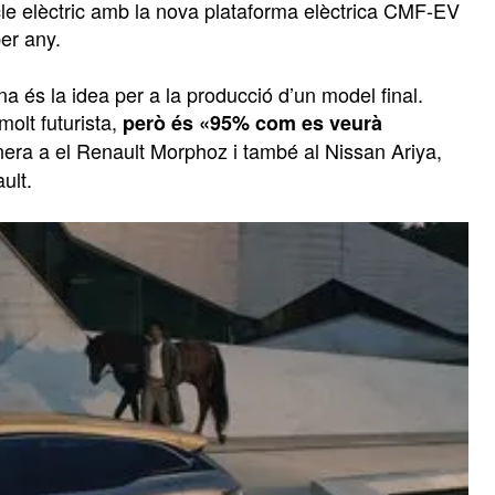
cle elèctric amb la nova plataforma elèctrica CMF-EV
er any.
és la idea per a la producció d’un model final.
olt futurista,
però és «95% com es veurà
nera a el Renault Morphoz i també al Nissan Ariya,
ult.