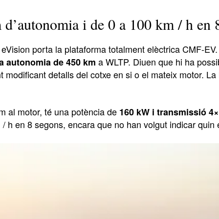
 d’autonomia i de 0 a 100 km / h en 
eVision porta la plataforma totalment elèctrica CMF-EV.
a WLTP. Diuen que hi ha possibi
na autonomia de 450 km
modificant detalls del cotxe en si o el mateix motor. La 
m al motor, té una potència de
160 kW i transmissió 4
 / h en 8 segons, encara que no han volgut indicar quin 