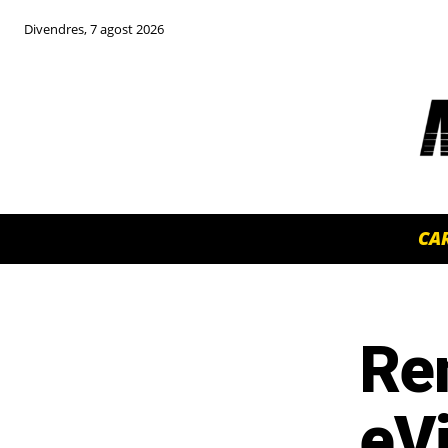
Divendres, 7 agost 2026
CA
Ren
TOP 5 THIS WEEK
eV