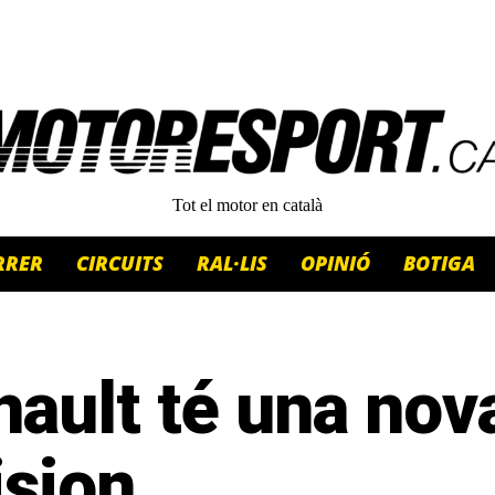
Tot el motor en català
RRER
CIRCUITS
RAL·LIS
OPINIÓ
BOTIGA
ault té una nov
ision