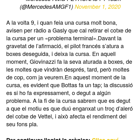
(@MercedesAMGF1)
November 1, 2020
A la volta 9, i quan feia una cursa molt bona,
avisen per ràdio a Gasly que cal retirar el cotxe de
la cursa per un «problema terminal».Davant la
gravetat de l’afirmació, el pilot francés s’atura a
boxes deseguida, i deixa la cursa. En aquell
moment, Giovinazzi fa la seva aturada a boxes, de
les moltes que vindràn després, tard, però moltes
de cop, com ja veurem.En aquest moment de la
cursa, es evident que Bottas fa un tap; la discussió
es si ho fa expressament, o degut a algún
problema. A la fi de la cursa sabrem que es degut
a que el motiu es que duú enganxat un troç d’aleró
del cotxe de Vettel, i això afecta el rendiment del
seu fons pla.
Per continuar llegint la crònica:
Clica aquí