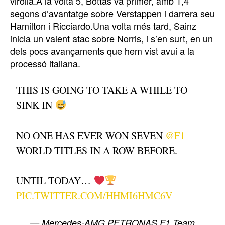
virolla.A la volta 5, Bottas va primer, amb 1,4
segons d’avantatge sobre Verstappen i darrera seu
Hamilton i Ricciardo.Una volta més tard, Sainz
inicia un valent atac sobre Norris, i s’en surt, en un
dels pocs avançaments que hem vist avui a la
processó italiana.
THIS IS GOING TO TAKE A WHILE TO
SINK IN
NO ONE HAS EVER WON SEVEN
@F1
WORLD TITLES IN A ROW BEFORE.
UNTIL TODAY…
PIC.TWITTER.COM/HHMI6HMC6V
— Mercedes-AMG PETRONAS F1 Team