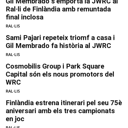
Gil Membrado s’emporta la JWRC al
Ral·li de Finlàndia amb remuntada
final inclosa
RAL·LIS
Sami Pajari repeteix triomf a casa i
Gil Membrado fa història al JWRC
RAL·LIS
Cosmobilis Group i Park Square
Capital són els nous promotors del
WRC
RAL·LIS
Finlàndia estrena itinerari pel seu 75è
aniversari amb els tres campionats
en joc
RAL·LIS