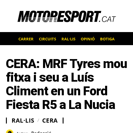
CARRER
CIRCUITS
RAL·LIS
OPINIÓ
BOTIGA
CERA: MRF Tyres mou
fitxa i seu a Luís
Climent en un Ford
Fiesta R5 a La Nucia
RAL·LIS
CERA