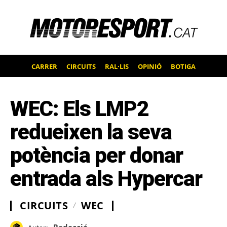
CARRER
CIRCUITS
RAL·LIS
OPINIÓ
BOTIGA
WEC: Els LMP2
redueixen la seva
potència per donar
entrada als Hypercar
CIRCUITS
WEC