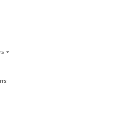
-te
TS