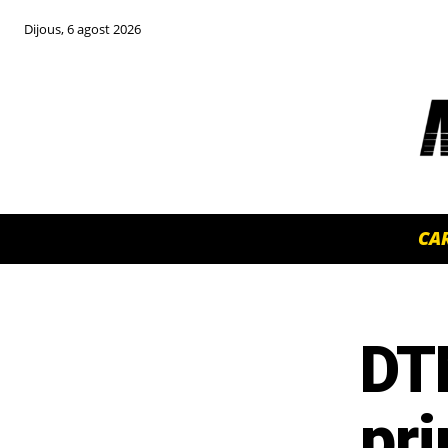
Dijous, 6 agost 2026
CA
DT
TOP 5 THIS WEEK
pr