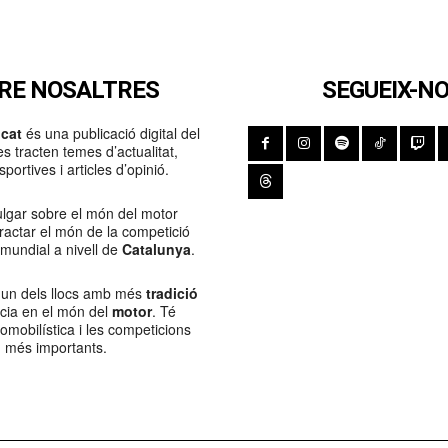
RE NOSALTRES
SEGUEIX-N
cat
és una publicació digital del
s tracten temes d’actualitat,
portives i articles d’opinió.
lgar sobre el món del motor
Tractar el món de la competició
 mundial a nivell de
Catalunya
.
 un dels llocs amb més
tradició
ncia en el món del
motor
. Té
tomobilística i les competicions
més importants.