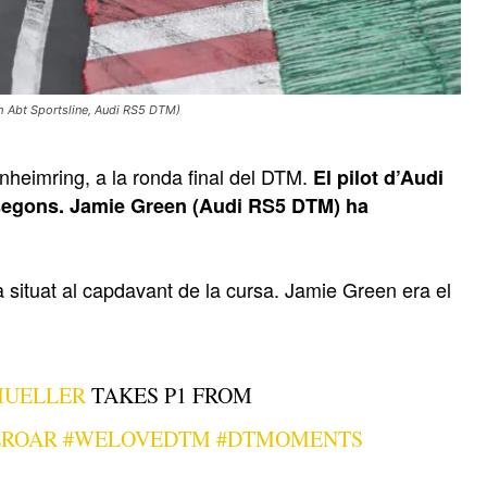
m Abt Sportsline, Audi RS5 DTM)
heimring, a la ronda final del DTM.
El pilot d’Audi
 segons. Jamie Green (Audi RS5 DTM) ha
’ha situat al capdavant de la cursa. Jamie Green era el
MUELLER
TAKES P1 FROM
EROAR
#WELOVEDTM
#DTMOMENTS