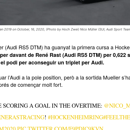
n 2019 on October, 16, 2020, (Photo by Hoch Zwei) Nico Müller (SUI, Audi Sport Tea
er (Audi RS5 DTM) ha guanyat la primera cursa a Hocken
 per davant de René Rast (Audi RS5 DTM) per 0,622
el podi per aconseguir un triplet per Audi.
uar l’Audi a la pole position, però a la sortida Mueller s
prés de començar molt fort.
E SCORING A GOAL IN THE OVERTIME:
@NICO_
NERASTRACING
!
#HOCKENHEIMRING
#FEELTH
M2020
PIC.TWITTER.COM/F9PDJC9KVN