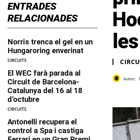
ENTRADES
Ho
RELACIONADES
les
Norris trenca el gel en un
Hungaroring enverinat
CIRCUITS
CIRCU
El WEC farà parada al
Autor:
Circuit de Barcelona-
Catalunya del 16 al 18
d’octubre
CIRCUITS
Antonelli recupera el
control a Spa i castiga
Ferrari en un Gran Premi