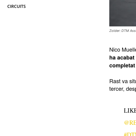
CIRCUITS
Zolder: DTM Asse
Nico Muell
ha acabat
completat 
Rast va sit
tercer, des
LIK
@RE
#DT