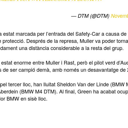
— DTM (@DTM)
Novemb
a estat marcada per l’entrada del Safety-Car a causa de 
e protecció. Després de la represa, Muller va poder torn
idament una distància considerable a la resta del grup.
a estat enorme entre Muller i Rast, però el pilot verd d’Au
ats de ser campió demà, amb només un desavantatge de 
ta pel tercer lloc, han lluitat Sheldon Van der Linde (B
berdein (BMW M4 DTM). Al final, Green ha acabat ocupan
llor BMW en sisè lloc.