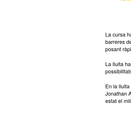
La cursa h
barreres d
posant ràp
La lluita h
possibilit
En la llui
Jonathan A
estat el mi