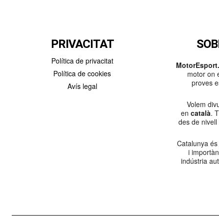
PRIVACITAT
SOB
Política de privacitat
MotorEsport.
Política de cookies
motor on e
proves es
Avís legal
Volem divu
en
català
. 
des de nivell
Catalunya és
i importà
indústria au