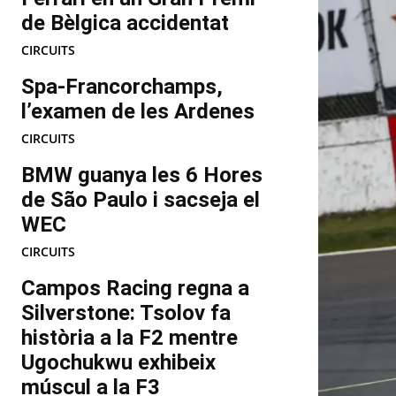
de Bèlgica accidentat
CIRCUITS
Spa-Francorchamps,
l’examen de les Ardenes
CIRCUITS
BMW guanya les 6 Hores
de São Paulo i sacseja el
WEC
CIRCUITS
Campos Racing regna a
Silverstone: Tsolov fa
història a la F2 mentre
Ugochukwu exhibeix
múscul a la F3