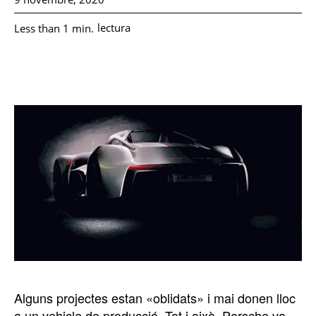
lectura
Less than 1
min.
Alguns projectes estan «oblidats» i mai donen lloc
a un vehicle de producció. Tot i això, Porsche va