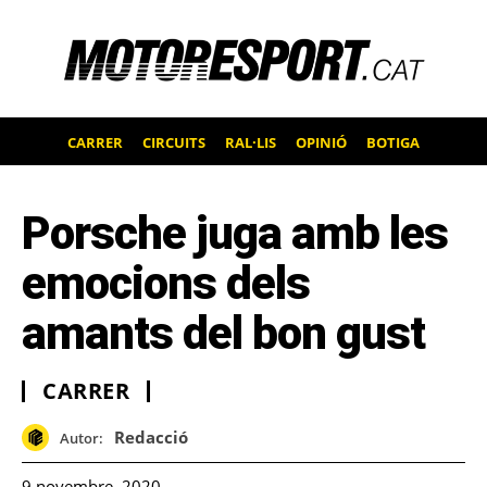
CARRER
CIRCUITS
RAL·LIS
OPINIÓ
BOTIGA
Porsche juga amb les
emocions dels
amants del bon gust
CARRER
Redacció
Autor:
9 novembre, 2020