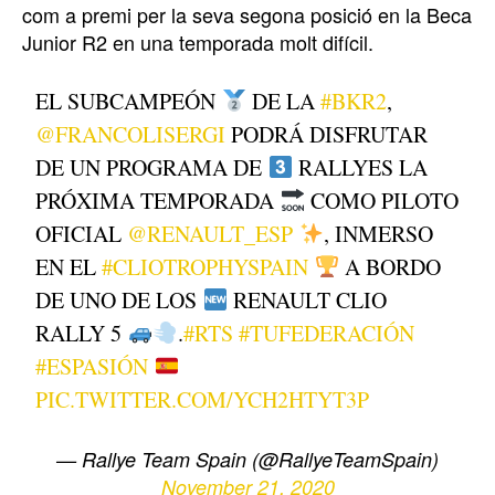
com a premi per la seva segona posició en la Beca
Junior R2 en una temporada molt difícil.
EL SUBCAMPEÓN
DE LA
#BKR2
,
@FRANCOLISERGI
PODRÁ DISFRUTAR
DE UN PROGRAMA DE
RALLYES LA
PRÓXIMA TEMPORADA
COMO PILOTO
OFICIAL
@RENAULT_ESP
, INMERSO
EN EL
#CLIOTROPHYSPAIN
A BORDO
DE UNO DE LOS
RENAULT CLIO
RALLY 5
.
#RTS
#TUFEDERACIÓN
#ESPASIÓN
PIC.TWITTER.COM/YCH2HTYT3P
— Rallye Team Spain (@RallyeTeamSpain)
November 21, 2020