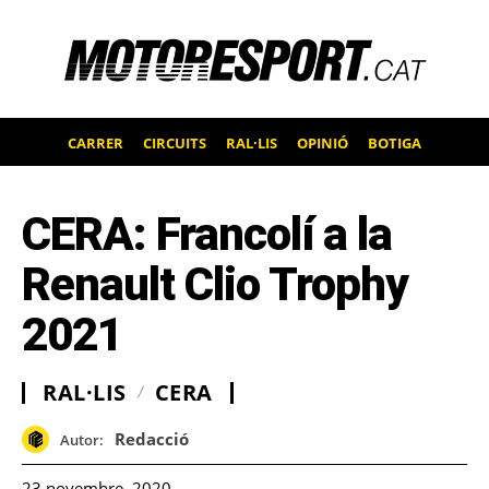
CARRER
CIRCUITS
RAL·LIS
OPINIÓ
BOTIGA
CERA: Francolí a la
Renault Clio Trophy
2021
RAL·LIS
CERA
Redacció
Autor:
23 novembre, 2020