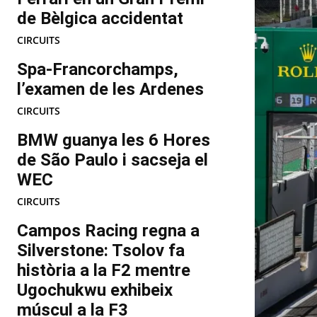
de Bèlgica accidentat
CIRCUITS
Spa-Francorchamps,
l’examen de les Ardenes
CIRCUITS
BMW guanya les 6 Hores
de São Paulo i sacseja el
WEC
CIRCUITS
Campos Racing regna a
Silverstone: Tsolov fa
història a la F2 mentre
Ugochukwu exhibeix
múscul a la F3