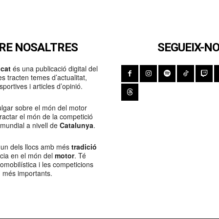
RE NOSALTRES
SEGUEIX-N
cat
és una publicació digital del
s tracten temes d’actualitat,
portives i articles d’opinió.
lgar sobre el món del motor
Tractar el món de la competició
 mundial a nivell de
Catalunya
.
 un dels llocs amb més
tradició
ncia en el món del
motor
. Té
tomobilística i les competicions
més importants.