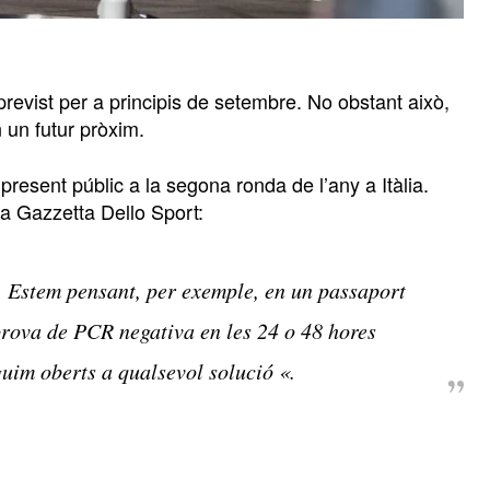
evist per a principis de setembre. No obstant això,
 un futur pròxim.
esent públic a la segona ronda de l’any a Itàlia.
 La Gazzetta Dello Sport:
s. Estem pensant, per exemple, en un passaport
prova de PCR negativa en les 24 o 48 hores
guim oberts a qualsevol solució «.