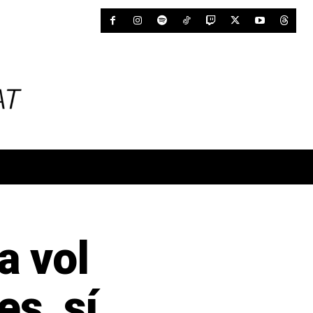
 vol
es, sí