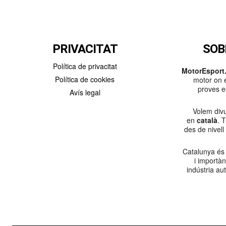
PRIVACITAT
SOB
Política de privacitat
MotorEsport.
Política de cookies
motor on e
proves es
Avís legal
Volem divu
en
català
. 
des de nivell
Catalunya és
i importà
indústria au