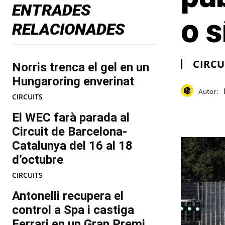
ENTRADES
o s
RELACIONADES
CIRCU
Norris trenca el gel en un
Hungaroring enverinat
Autor:
CIRCUITS
El WEC farà parada al
Circuit de Barcelona-
Catalunya del 16 al 18
d’octubre
CIRCUITS
Antonelli recupera el
control a Spa i castiga
Ferrari en un Gran Premi