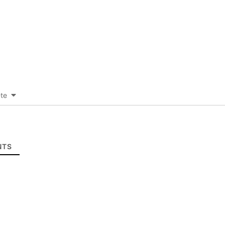
-te
TS