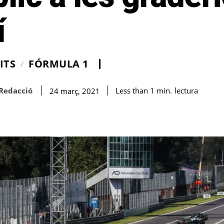
í
ITS
FÓRMULA 1
Redacció
lectura
Less than 1
min.
24 març, 2021