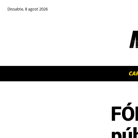
Dissabte, 8 agost 2026
CA
FÓ
TOP 5 THIS WEEK
púb