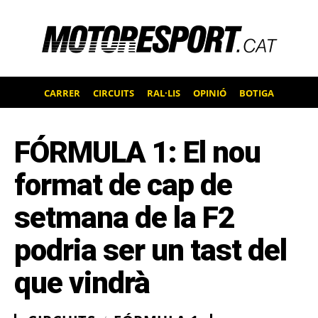
CARRER
CIRCUITS
RAL·LIS
OPINIÓ
BOTIGA
FÓRMULA 1: El nou
format de cap de
setmana de la F2
podria ser un tast del
que vindrà